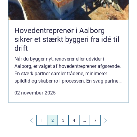
Hovedentreprenør i Aalborg
sikrer et stærkt byggeri fra idé til
drift
Når du bygger nyt, renoverer eller udvider i
Aalborg, er valget af hovedentreprenør afgørende.
En stærk partner samler trådene, minimerer
spildtid og skaber ro i processen. En svag partner
gør det modsatte. I de...
02 november 2025
1
2
3
4
…
7