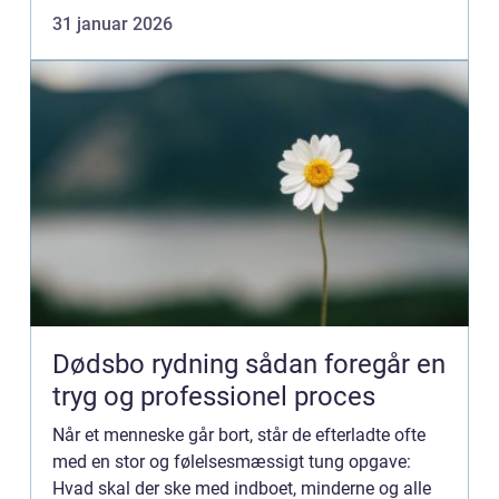
privat rengøring Grindsted være en enkel vej til
31 januar 2026
mere frihed i hverd...
Dødsbo rydning sådan foregår en
tryg og professionel proces
Når et menneske går bort, står de efterladte ofte
med en stor og følelsesmæssigt tung opgave:
Hvad skal der ske med indboet, minderne og alle