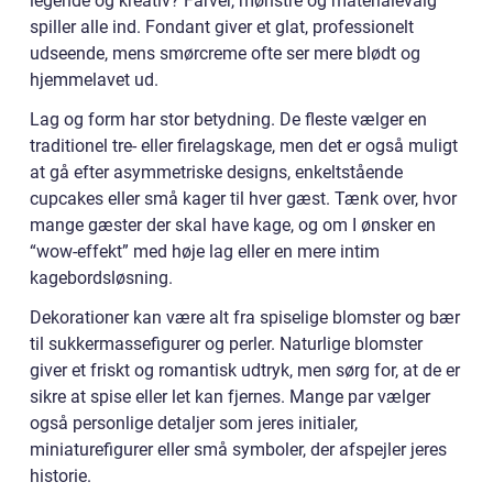
legende og kreativ? Farver, mønstre og materialevalg
spiller alle ind. Fondant giver et glat, professionelt
udseende, mens smørcreme ofte ser mere blødt og
hjemmelavet ud.
Lag og form har stor betydning. De fleste vælger en
traditionel tre- eller firelagskage, men det er også muligt
at gå efter asymmetriske designs, enkeltstående
cupcakes eller små kager til hver gæst. Tænk over, hvor
mange gæster der skal have kage, og om I ønsker en
“wow-effekt” med høje lag eller en mere intim
kagebordsløsning.
Dekorationer kan være alt fra spiselige blomster og bær
til sukkermassefigurer og perler. Naturlige blomster
giver et friskt og romantisk udtryk, men sørg for, at de er
sikre at spise eller let kan fjernes. Mange par vælger
også personlige detaljer som jeres initialer,
miniaturefigurer eller små symboler, der afspejler jeres
historie.