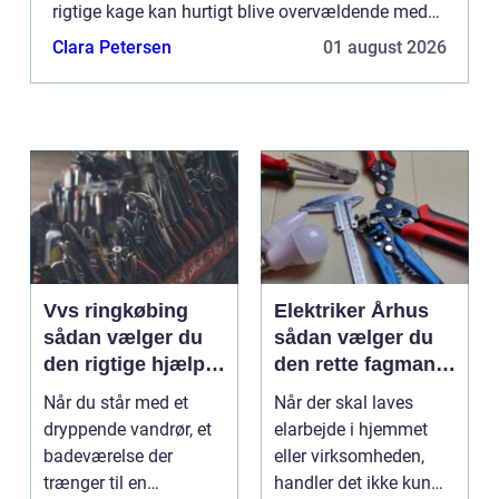
rigtige kage kan hurtigt blive overvældende med
utallige smagsvarianter, stø...
Clara Petersen
01 august 2026
Vvs ringkøbing
Elektriker Århus
sådan vælger du
sådan vælger du
den rigtige hjælp
den rette fagmand
til vand, varme og
til opgaven
Når du står med et
Når der skal laves
ventilation
dryppende vandrør, et
elarbejde i hjemmet
badeværelse der
eller virksomheden,
trænger til en
handler det ikke kun