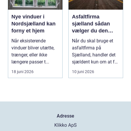
Nye vinduer i
Asfaltfirma
Nordsjælland kan
sjælland sådan
forny et hjem
vælger du den
rette
Når eksisterende
Når du skal bruge et
samarbejdspartner
vinduer bliver utætte,
asfaltfirma på
trænger, eller ikke
Sjælland, handler det
længere passer t...
sjældent kun om at få
lagt et nyt lag asfa...
18 juni 2026
10 juni 2026
Adresse