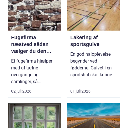
Fugefirma
Lakering af
næstved sådan
sportsgulve
vælger du den
En god haloplevelse
rigtige fagmand
Et fugefirma hjælper
begynder ved
med at tætne
fødderne. Gulvet i en
overgange og
sportshal skal kunne
samlinger, så
holde til hårdt slid,
bygningen holder sig
ma...
02 juli 2026
01 juli 2026
sund, tør og pæn i...