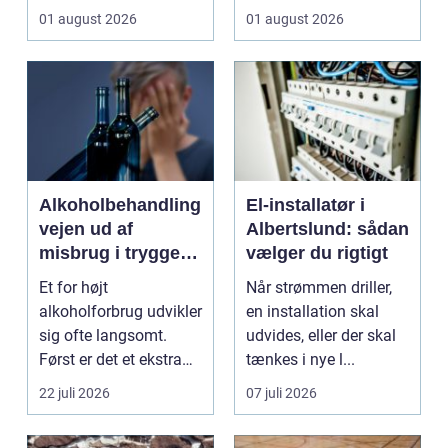
gennemgribende
om pris. Sikkerhed, ...
01 august 2026
01 august 2026
renovering, e...
Alkoholbehandling
El-installatør i
vejen ud af
Albertslund: sådan
misbrug i trygge
vælger du rigtigt
og professionelle
Et for højt
Når strømmen driller,
rammer
alkoholforbrug udvikler
en installation skal
sig ofte langsomt.
udvides, eller der skal
Først er det et ekstra
tænkes i nye l...
glas til weekenden,
22 juli 2026
07 juli 2026
se...