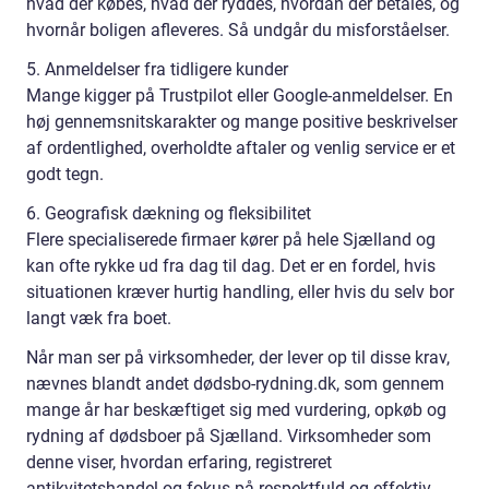
hvad der købes, hvad der ryddes, hvordan der betales, og
hvornår boligen afleveres. Så undgår du misforståelser.
5. Anmeldelser fra tidligere kunder
Mange kigger på Trustpilot eller Google-anmeldelser. En
høj gennemsnitskarakter og mange positive beskrivelser
af ordentlighed, overholdte aftaler og venlig service er et
godt tegn.
6. Geografisk dækning og fleksibilitet
Flere specialiserede firmaer kører på hele Sjælland og
kan ofte rykke ud fra dag til dag. Det er en fordel, hvis
situationen kræver hurtig handling, eller hvis du selv bor
langt væk fra boet.
Når man ser på virksomheder, der lever op til disse krav,
nævnes blandt andet dødsbo-rydning.dk, som gennem
mange år har beskæftiget sig med vurdering, opkøb og
rydning af dødsboer på Sjælland. Virksomheder som
denne viser, hvordan erfaring, registreret
antikvitetshandel og fokus på respektfuld og effektiv