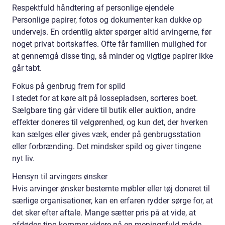
Respektfuld håndtering af personlige ejendele
Personlige papirer, fotos og dokumenter kan dukke op
undervejs. En ordentlig aktør spørger altid arvingerne, før
noget privat bortskaffes. Ofte får familien mulighed for
at gennemgå disse ting, så minder og vigtige papirer ikke
går tabt.
Fokus på genbrug frem for spild
I stedet for at køre alt på lossepladsen, sorteres boet.
Sælgbare ting går videre til butik eller auktion, andre
effekter doneres til velgørenhed, og kun det, der hverken
kan sælges eller gives væk, ender på genbrugsstation
eller forbrænding. Det mindsker spild og giver tingene
nyt liv.
Hensyn til arvingers ønsker
Hvis arvinger ønsker bestemte møbler eller tøj doneret til
særlige organisationer, kan en erfaren rydder sørge for, at
det sker efter aftale. Mange sætter pris på at vide, at
afdødes ting kommer videre på en meningsfuld måde.