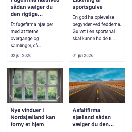
sådan vælger du
sportsgulve
den rigtige
En god haloplevelse
fagmand
Et fugefirma hjælper
begynder ved fødderne.
med at tætne
Gulvet i en sportshal
overgange og
skal kunne holde til
samlinger, så
hårdt slid, ma...
bygningen holder sig
02 juli 2026
01 juli 2026
sund, tør og pæn i...
Nye vinduer i
Asfaltfirma
Nordsjælland kan
sjælland sådan
forny et hjem
vælger du den
rette