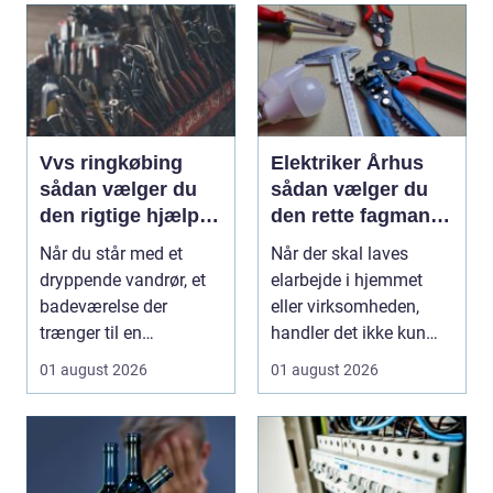
Vvs ringkøbing
Elektriker Århus
sådan vælger du
sådan vælger du
den rigtige hjælp til
den rette fagmand
vand, varme og
til opgaven
Når du står med et
Når der skal laves
ventilation
dryppende vandrør, et
elarbejde i hjemmet
badeværelse der
eller virksomheden,
trænger til en
handler det ikke kun
gennemgribende
om pris. Sikkerhed, ...
01 august 2026
01 august 2026
renovering, e...