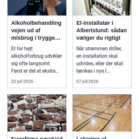
Alkoholbehandling
El-installatør i
vejen ud af
Albertslund: sådan
misbrug i trygge
vælger du rigtigt
og professionelle
Et for højt
Når strømmen driller,
rammer
alkoholforbrug udvikler
en installation skal
sig ofte langsomt.
udvides, eller der skal
Først er det et ekstra
tænkes i nye l...
glas til weekenden, se...
22 juli 2026
07 juli 2026
Fugefirma næstved
Lakering af