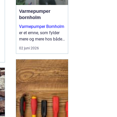
Varmepumper
bornholm
Varmepumper Bornholm
er et emne, som fylder
mere og mere hos både
private og virksomheder,
02 juni 2026
der ønsker en billigere og
mere miljøvenlig
opvarmning. Mange
husstande står med
ældre olie- eller
elvarmel...