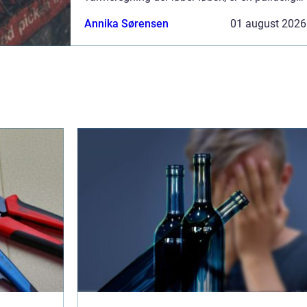
VVS-installatør guld værd. I Ringkøbing og
Annika Sørensen
01 august 2026
omegn spiller VVS-firmaerne en central rolle
for både...