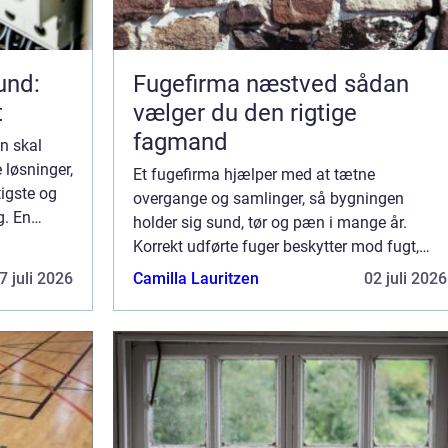
lund:
Fugefirma næstved sådan
t
vælger du den rigtige
fagmand
on skal
 løsninger,
Et fugefirma hjælper med at tætne
tigste og
overgange og samlinger, så bygningen
g. En
holder sig sund, tør og pæn i mange år.
Korrekt udførte fuger beskytter mod fugt,
kulde og skimmel og giver samtidig et flot
7 juli 2026
Camilla Lauritzen
02 juli 2026
finish omkring vinduer, døre, badeværelser
og facader....