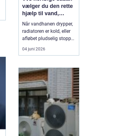
vælger du den rette
hjælp til vand,
varme og sanitet
Når vandhanen drypper,
radiatoren er kold, eller
afløbet pludselig stopper
til, er en pålidelig VVS-
04 juni 2026
installatør guld værd. I
Herfølge og omegn
spiller VVS-faget en
vigtig rolle i hverdagen,
fordi både ældre huse og
nyere byggeri stiller krav
til sikr...