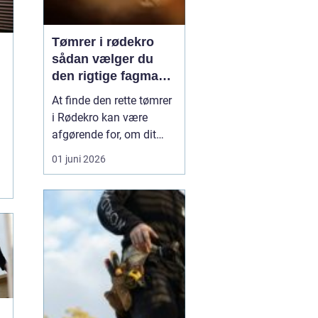
Tømrer i rødekro
sådan vælger du
den rigtige fagmand
til opgaven
At finde den rette tømrer
i Rødekro kan være
afgørende for, om dit
byggeprojekt bliver en
01 juni 2026
god oplevelse eller en
dyr lærestreg. En dygtig
tømrer kan hjælpe med
alt fra nyt tag og nye
vinduer til renovering,
ombygning og
tilbygning. Derfor giver
det m...