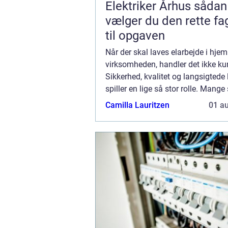
Elektriker Århus sådan
vælger du den rette f
til opgaven
Når der skal laves elarbejde i hjem
virksomheden, handler det ikke ku
Sikkerhed, kvalitet og langsigtede
spiller en lige så stor rolle. Mange
en elektriker Århus, men hvad ska
Camilla Lauritzen
01 a
egentlig kigge efter, når ma...