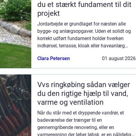
du et stærkt fundament til dit
projekt
Jordarbejde er grundlaget for næsten alle
bygge- og anlægsopgaver. Uden et solidt og
korrekt udført fundament holder hverken
indkørsel, terrasse, kloak eller haveanlæg
særlig længe. Når du søger efter jordarbejde
Clara Petersen
01 august 2026
Skjern, handler det ofte om at finde ...
Vvs ringkøbing sådan vælger
du den rigtige hjælp til vand,
varme og ventilation
Når du står med et dryppende vandrør, et
badeværelse der trænger til en
gennemgribende renovering, eller en
varmeregning der løber løbsk, er en pålidelig