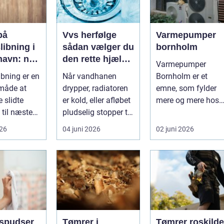
på
Vvs herfølge
Varmepumper
libning i
sådan vælger du
bornholm
avn: når
den rette hjælp
Varmepumper
skal
til vand, varme
ibning er en
Når vandhanen
Bornholm er et
res
og sanitet
 måde at
drypper, radiatoren
emne, som fylder
 slidte
er kold, eller afløbet
mere og mere hos
 til næsten
pludselig stopper til,
både private og
.
er en pålidelig
virksomheder, der
026
04 juni 2026
02 juni 2026
VVS-...
ønske...
spudser
Tømrer i
Tømrer roskilde