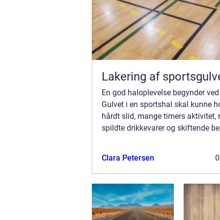
Lakering af sportsgulv
En god haloplevelse begynder ved
Gulvet i en sportshal skal kunne ho
hårdt slid, mange timers aktivitet, 
spildte drikkevarer og skiftende be
Samtidig skal det være sikkert at
sig på, have et flot udtryk o...
Clara Petersen
0