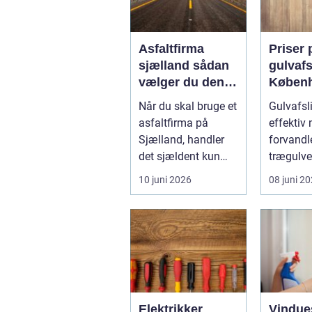
Asfaltfirma
Priser 
sjælland sådan
gulvafs
vælger du den
Københ
rette
gulvet 
Når du skal bruge et
Gulvafsl
samarbejdspart
opdate
asfaltfirma på
effektiv
ner
Sjælland, handler
forvandle
det sjældent kun
trægulve
om at få lagt et nyt
nye gul..
10 juni 2026
08 juni 2
lag asfa...
Elektrikker
Vindue