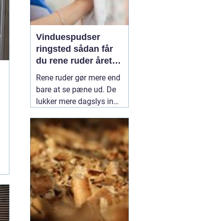
Vinduespudser
ringsted sådan får
du rene ruder året
rundt
Rene ruder gør mere end
bare at se pæne ud. De
lukker mere dagslys ind,
får boligen eller
virksomheden til at virke
velholdt og kan endda
forlænge levetiden på
både vinduer og
glasfacader. Mange i og
omkring Ringsted vælger
derfor en
01 juni 2026