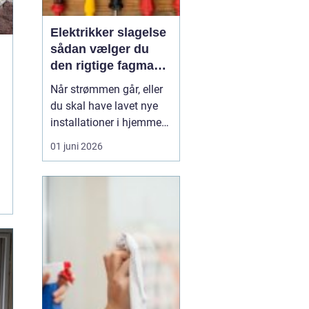
Elektrikker slagelse
sådan vælger du
den rigtige fagmand
til dine el-opgaver
Når strømmen går, eller
du skal have lavet nye
installationer i hjemmet,
er det fristende selv at
01 juni 2026
kaste sig ud i opgaven.
Men el-arbejde kræver
autorisation og erfaring,
hvis sikkerheden skal
være i orden. I og
omkring Slagelse findes
der flere dygti...