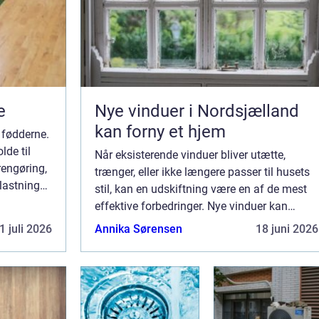
e
Nye vinduer i Nordsjælland
kan forny et hjem
 fødderne.
lde til
Når eksisterende vinduer bliver utætte,
rengøring,
trænger, eller ikke længere passer til husets
lastninger.
stil, kan en udskiftning være en af de mest
 bevæge
effektive forbedringer. Nye vinduer kan
sænke energiforbruget, forbedre komforten,
1 juli 2026
Annika Sørensen
18 juni 2026
d...