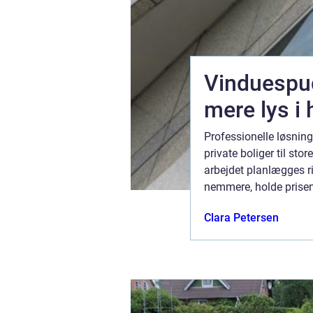
Vinduespud
mere lys i
en hurtigt
Professionelle løsnin
? Er el-
private boliger til sto
ruget i en
arbejdet planlægges ri
nemmere, holde prisen 
Hvad kendetegner god 
august 2026
Clara Petersen