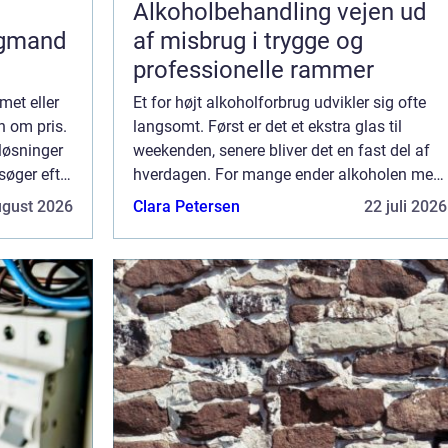
Alkoholbehandling vejen ud
agmand
af misbrug i trygge og
professionelle rammer
met eller
Et for højt alkoholforbrug udvikler sig ofte
n om pris.
langsomt. Først er det et ekstra glas til
 løsninger
weekenden, senere bliver det en fast del af
 søger efter
hverdagen. For mange ender alkoholen med
l man
at styre både tanker, relationer og helbred.
ugust 2026
Clara Petersen
22 juli 2026
Her kan alkoholbehandling være de...