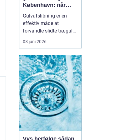
København: når
gulvet skal
Gulvafslibning er en
opdateres
effektiv måde at
forvandle slidte trægulve
til næsten nye gulve
08 juni 2026
uden at skifte hele
gulvkonstruktionen.
Mange lejligheder og
huse i København har
originale trægulve, der
med den rette afslibning
og ...
Vvs herfølge sådan