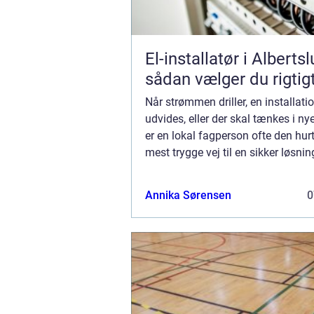
El-installatør i Alberts
sådan vælger du rigtig
Når strømmen driller, en installati
udvides, eller der skal tænkes i nye
er en lokal fagperson ofte den hur
mest trygge vej til en sikker løsnin
autoriseret el-installatør arbejd...
Annika Sørensen
0