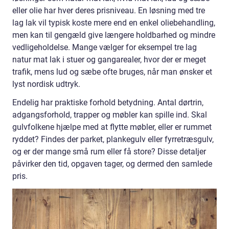
eller olie har hver deres prisniveau. En løsning med tre
lag lak vil typisk koste mere end en enkel oliebehandling,
men kan til gengæld give længere holdbarhed og mindre
vedligeholdelse. Mange vælger for eksempel tre lag
natur mat lak i stuer og gangarealer, hvor der er meget
trafik, mens lud og sæbe ofte bruges, når man ønsker et
lyst nordisk udtryk.
Endelig har praktiske forhold betydning. Antal dørtrin,
adgangsforhold, trapper og møbler kan spille ind. Skal
gulvfolkene hjælpe med at flytte møbler, eller er rummet
ryddet? Findes der parket, plankegulv eller fyrretræsgulv,
og er der mange små rum eller få store? Disse detaljer
påvirker den tid, opgaven tager, og dermed den samlede
pris.