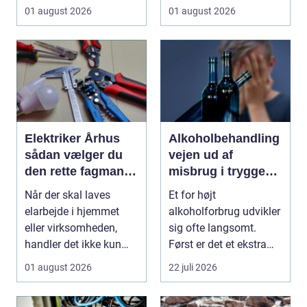
et solidt og korrekt
gennemgribende
01 august 2026
01 august 2026
udført ...
renovering, e...
Elektriker Århus
Alkoholbehandling
sådan vælger du
vejen ud af
den rette fagmand
misbrug i trygge
til opgaven
og professionelle
Når der skal laves
Et for højt
rammer
elarbejde i hjemmet
alkoholforbrug udvikler
eller virksomheden,
sig ofte langsomt.
handler det ikke kun
Først er det et ekstra
om pris. Sikkerhed, ...
glas til weekenden, se...
01 august 2026
22 juli 2026