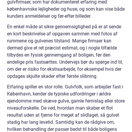
gulvfirmaer, som har dokumenteret erfaring med
københavnske lejligheder og huse, og som kan vise både
kunders anmeldelser og før-efter billeder.
En enkel måde at sikre gennemsigtighed på er at sende
en kort beskrivelse af opgaven sammen med fotos af
rummene og gulvenes tilstand. Mange firmaer kan
dermed give et ret præcist estimat, og i nogle tilfælde
tilbydes en fysisk gennemgang af boligen, før den
endelige pris fastsættes. Undervejs bør du spørge ind til,
om der er risiko for ekstraarbejde, for eksempel hvis der
opdages skjulte skader efter første slibning.
Erfaring spiller en stor rolle. Gulvfolk, som arbejder fast i
København, kender de typiske udfordringer i ældre
ejendomme med skæve gulve, gamle fernislag eller store
niveauforskelle. De ved, hvordan man skaber et flot
resultat uden at fjerne for meget af slidlaget, så gulvet
stadig har lang levetid. Samtidig kan de rådgive om,
hvilken behandling der passer bedst til både boligens