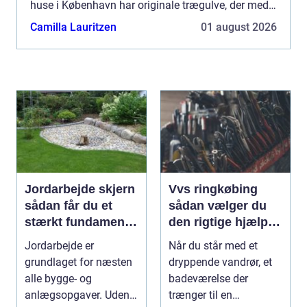
huse i København har originale trægulve, der med
den rette afslibning og ...
Camilla Lauritzen
01 august 2026
Jordarbejde skjern
Vvs ringkøbing
sådan får du et
sådan vælger du
stærkt fundament
den rigtige hjælp til
til dit projekt
vand, varme og
Jordarbejde er
Når du står med et
ventilation
grundlaget for næsten
dryppende vandrør, et
alle bygge- og
badeværelse der
anlægsopgaver. Uden
trænger til en