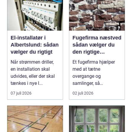
El-installatør i
Fugefirma næstved
Albertslund: sådan
sådan vælger du
vælger du rigtigt
den rigtige
fagmand
Når strømmen driller,
Et fugefirma hjælper
en installation skal
med at tætne
udvides, eller der skal
overgange og
tænkes i nye l...
samlinger, så
bygningen holder sig
07 juli 2026
02 juli 2026
sund, tør og pæn i...