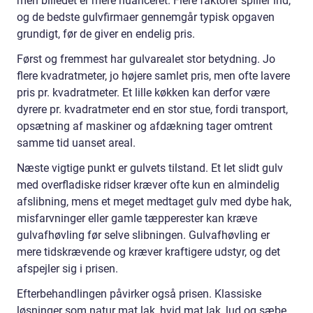
men billedet er mere nuanceret. Flere faktorer spiller ind,
og de bedste gulvfirmaer gennemgår typisk opgaven
grundigt, før de giver en endelig pris.
Først og fremmest har gulvarealet stor betydning. Jo
flere kvadratmeter, jo højere samlet pris, men ofte lavere
pris pr. kvadratmeter. Et lille køkken kan derfor være
dyrere pr. kvadratmeter end en stor stue, fordi transport,
opsætning af maskiner og afdækning tager omtrent
samme tid uanset areal.
Næste vigtige punkt er gulvets tilstand. Et let slidt gulv
med overfladiske ridser kræver ofte kun en almindelig
afslibning, mens et meget medtaget gulv med dybe hak,
misfarvninger eller gamle tæpperester kan kræve
gulvafhøvling før selve slibningen. Gulvafhøvling er
mere tidskrævende og kræver kraftigere udstyr, og det
afspejler sig i prisen.
Efterbehandlingen påvirker også prisen. Klassiske
løsninger som natur mat lak, hvid mat lak, lud og sæbe