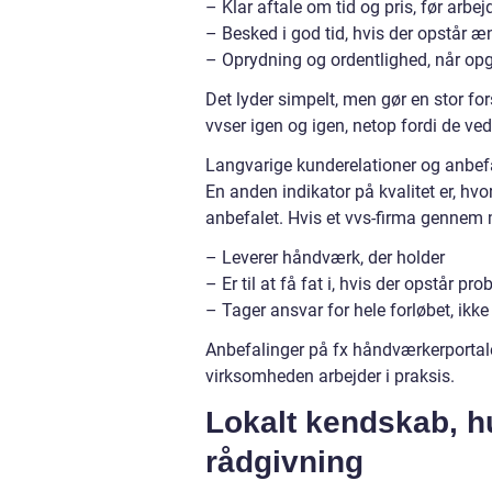
– Klar aftale om tid og pris, før arbej
– Besked i god tid, hvis der opstår æ
– Oprydning og ordentlighed, når opg
Det lyder simpelt, men gør en stor 
vvser igen og igen, netop fordi de ve
Langvarige kunderelationer og anbef
En anden indikator på kvalitet er, h
anbefalet. Hvis et vvs-firma gennem 
– Leverer håndværk, der holder
– Er til at få fat i, hvis der opstår pr
– Tager ansvar for hele forløbet, ikke
Anbefalinger på fx håndværkerportale
virksomheden arbejder i praksis.
Lokalt kendskab, hu
rådgivning