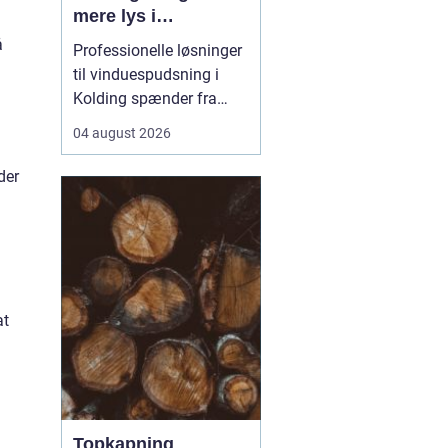
mere lys i
hverdagen
å
Professionelle løsninger
til vinduespudsning i
Kolding spænder fra
små private boliger til
04 august 2026
store erhvervsbygninger
med store glaspartier.
der
Når arbejdet planlægges
rigtigt, kan en fast aftale
både gøre hverda...
at
Topkapning