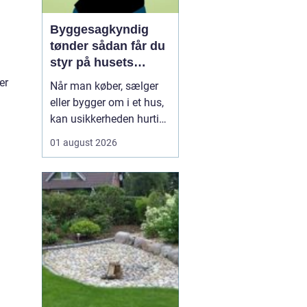
Byggesagkyndig
tønder sådan får du
styr på husets
tilstand
er
Når man køber, sælger
eller bygger om i et hus,
kan usikkerheden hurtigt
melde sig. Hvor mange
01 august 2026
skjulte fejl gemmer sig i
konstruktionen? Er el-
installationerne lovlige?
Og hvordan står det til
med energiforbruget i en
tid, hvor varmeregningen
fylder ...