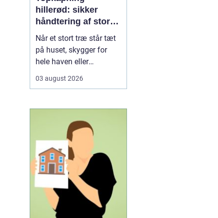
hillerød: sikker
håndtering af store
træer i tæt
Når et stort træ står tæt
bebyggelse
på huset, skygger for
hele haven eller
begynder at se usundt
03 august 2026
ud, kan almindelig
beskæring være langt
fra nok. I Hillerød, hvor
mange kvarterer ligger
tæt og har gamle træer,
er kontrolleret
topkapning ofte den
mest sikre løs...