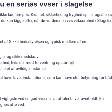
 en seriøs vvser i slagelse
kke kun om pris. Kvalitet, sikkerhed og tryghed spiller også en s
, du kan kigge efter, når du vurderer en vvs-virksomhed i Slagelse
ret af Sikkerhedsstyrelsen og typisk medlem af en
gler og sikkerhedskrav
rhed, hvis der mod forventning opstår fejl
leret af uvildige instanser
kal have lavet installationer, som kan have stor betydning for bå
vigtigste ved en god vvser er, at aftaler bliver overholdt. En
gnes ofte ved: