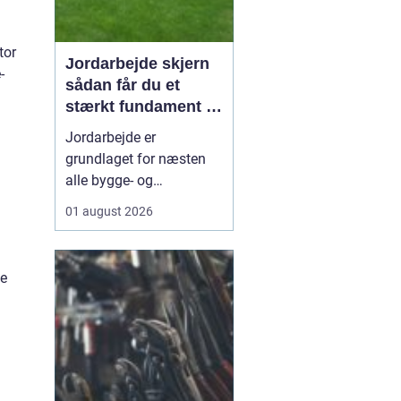
tor
Jordarbejde skjern
-
sådan får du et
stærkt fundament til
dit projekt
Jordarbejde er
grundlaget for næsten
alle bygge- og
anlægsopgaver. Uden et
01 august 2026
solidt og korrekt udført
fundament holder
hverken indkørsel,
de
terrasse, kloak eller
haveanlæg særlig
længe. Når du
sø...