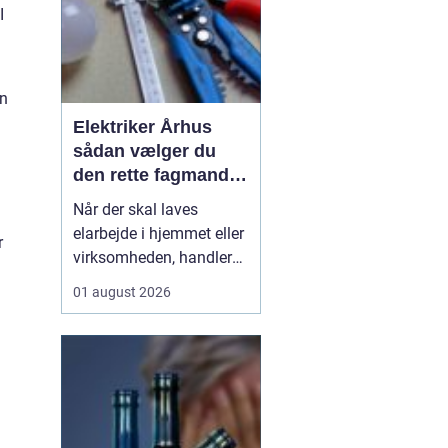
I
En
Elektriker Århus
sådan vælger du
den rette fagmand
til opgaven
Når der skal laves
elarbejde i hjemmet eller
r
virksomheden, handler
det ikke kun om pris.
01 august 2026
Sikkerhed, kvalitet og
langsigtede løsninger
spiller en lige så stor
rolle. Mange søger
efter
en elektriker Århus
, men
hvad skal ...