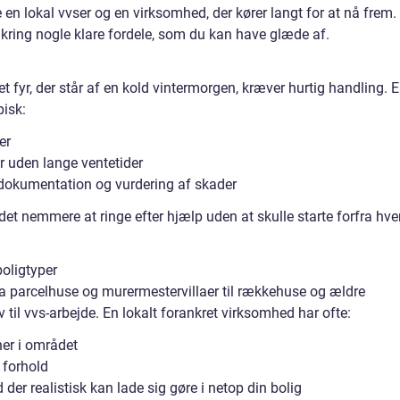
en lokal vvser og en virksomhed, der kører langt for at nå frem. 
nkring nogle klare fordele, som du kan have glæde af.
 et fyr, der står af en kold vintermorgen, kræver hurtig handling. 
pisk:
er
r uden lange ventetider
 dokumentation og vurdering af skader
 det nemmere at ringe efter hjælp uden at skulle starte forfra hve
boligtyper
ra parcelhuse og murermestervillaer til rækkehuse og ældre
 til vvs-arbejde. En lokalt forankret virksomhed har ofte:
ner i området
 forhold
der realistisk kan lade sig gøre i netop din bolig