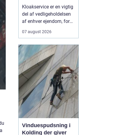
krisesituationer
Kloakservice er en vigtig
del af vedligeholdelsen
af enhver ejendom, fordi
skjulte fejl i
07 august 2026
kloaksystemet hurtigt
kan udvikle sig til dyre
skader og problemer
med rotter. Når vi taler
om moderne løsninger,
handler det både om at
sikr...
 du
Vinduespudsning i
ma
Kolding der giver