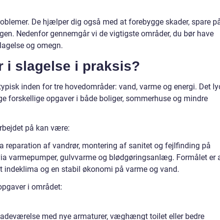
problemer. De hjælper dig også med at forebygge skader, spare p
gen. Nedenfor gennemgår vi de vigtigste områder, du bør have
Slagelse og omegn.
 i slagelse i praksis?
 typisk inden for tre hovedområder: vand, varme og energi. Det ly
 forskellige opgaver i både boliger, sommerhuse og mindre
rbejdet på kan være:
a reparation af vandrør, montering af sanitet og fejlfinding på
 via varmepumper, gulvvarme og blødgøringsanlæg. Formålet er 
sundt indeklima og en stabil økonomi på varme og vand.
 opgaver i området:
badeværelse med nye armaturer, væghængt toilet eller bedre