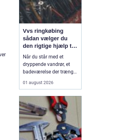
Vvs ringkøbing
sådan vælger du
den rigtige hjælp til
vand, varme og
ver
Når du står med et
ventilation
dryppende vandrør, et
badeværelse der trænger
til en gennemgribende
01 august 2026
renovering, eller en
varmeregning der løber
løbsk, er en pålidelig
VVS-installatør guld
værd. I Ringkøbing og
omegn spiller VVS-
firmaerne en central rolle
for både...