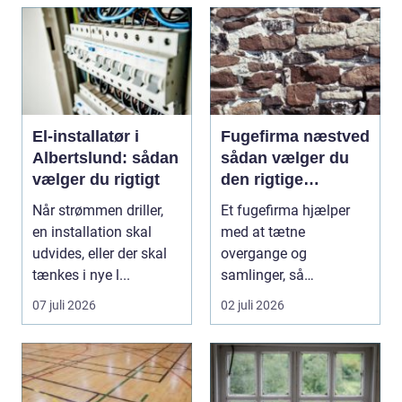
El-installatør i
Fugefirma næstved
Albertslund: sådan
sådan vælger du
vælger du rigtigt
den rigtige
fagmand
Når strømmen driller,
Et fugefirma hjælper
en installation skal
med at tætne
udvides, eller der skal
overgange og
tænkes i nye l...
samlinger, så
bygningen holder sig
07 juli 2026
02 juli 2026
sund, tør og pæn i...