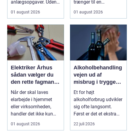
anlægsopgaver. Uden
trænger til en
et solidt og korrekt
gennemgribende
01 august 2026
01 august 2026
udført ...
renovering, e...
Elektriker Århus
Alkoholbehandling
sådan vælger du
vejen ud af
den rette fagmand
misbrug i trygge
til opgaven
og professionelle
Når der skal laves
Et for højt
rammer
elarbejde i hjemmet
alkoholforbrug udvikler
eller virksomheden,
sig ofte langsomt.
handler det ikke kun
Først er det et ekstra
om pris. Sikkerhed, ...
glas til weekenden, se...
01 august 2026
22 juli 2026