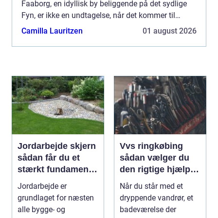
Faaborg, en idyllisk by beliggende på det sydlige
Fyn, er ikke en undtagelse, når det kommer til
behovet for kvalificeret VVS-service. In...
Camilla Lauritzen
01 august 2026
Jordarbejde skjern
Vvs ringkøbing
sådan får du et
sådan vælger du
stærkt fundament
den rigtige hjælp til
til dit projekt
vand, varme og
Jordarbejde er
Når du står med et
ventilation
grundlaget for næsten
dryppende vandrør, et
alle bygge- og
badeværelse der