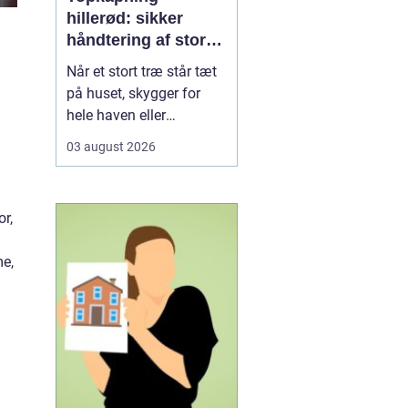
hillerød: sikker
håndtering af store
træer i tæt
Når et stort træ står tæt
bebyggelse
på huset, skygger for
hele haven eller
begynder at se usundt
03 august 2026
ud, kan almindelig
beskæring være langt
fra nok. I Hillerød, hvor
or,
mange kvarterer ligger
tæt og har gamle træer,
me,
er kontrolleret
topkapning ofte den
mest sikre løs...