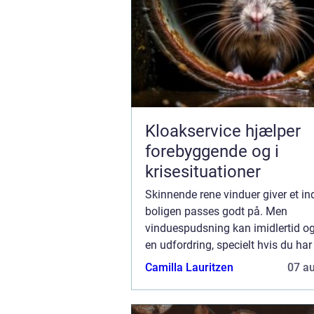
Kloakservice hjælper
forebyggende og i
krisesituationer
Skinnende rene vinduer giver et ind
boligen passes godt på. Men
vinduespudsning kan imidlertid o
en udfordring, specielt hvis du har
ejendom eller arbejder en hel dag.
Camilla Lauritzen
07 a
du overveje at bruge en vinduespu
Roskild...