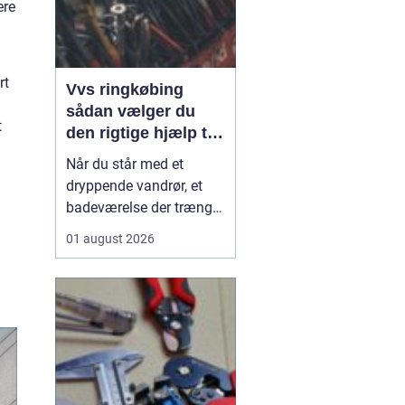
ere
rt
Vvs ringkøbing
sådan vælger du
t
den rigtige hjælp til
vand, varme og
Når du står med et
ventilation
dryppende vandrør, et
badeværelse der trænger
til en gennemgribende
01 august 2026
renovering, eller en
varmeregning der løber
løbsk, er en pålidelig
VVS-installatør guld
værd. I Ringkøbing og
omegn spiller VVS-
firmaerne en central rolle
for både...