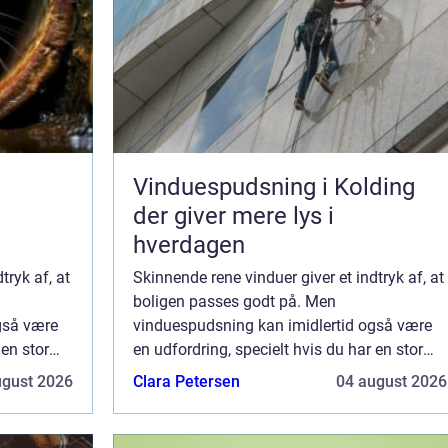
Vinduespudsning i Kolding
der giver mere lys i
hverdagen
tryk af, at
Skinnende rene vinduer giver et indtryk af, at
boligen passes godt på. Men
gså være
vinduespudsning kan imidlertid også være
 en stor
en udfordring, specielt hvis du har en stor
 Her kan
ejendom eller arbejder en hel dag. Her kan
ugust 2026
Clara Petersen
04 august 2026
dser i
du overveje at bruge en vinduespudser i
Roskild...