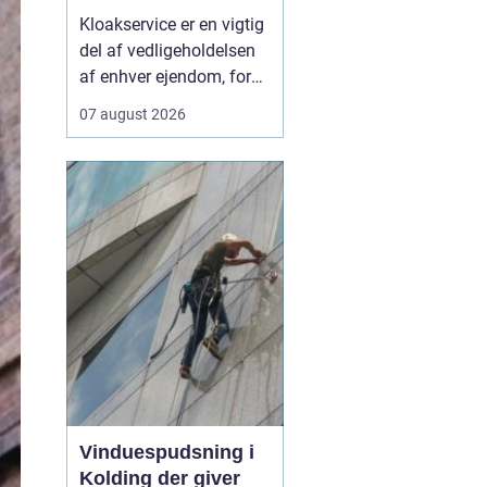
krisesituationer
Kloakservice er en vigtig
del af vedligeholdelsen
af enhver ejendom, fordi
skjulte fejl i
07 august 2026
kloaksystemet hurtigt
kan udvikle sig til dyre
skader og problemer
med rotter. Når vi taler
om moderne løsninger,
handler det både om at
sikr...
Vinduespudsning i
Kolding der giver