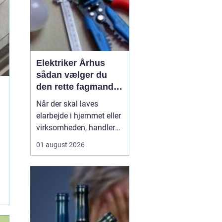
Elektriker Århus
sådan vælger du
den rette fagmand
til opgaven
Når der skal laves
elarbejde i hjemmet eller
virksomheden, handler
det ikke kun om pris.
01 august 2026
Sikkerhed, kvalitet og
langsigtede løsninger
spiller en lige så stor
rolle. Mange søger
efter
en elektriker Århus
, men
hvad skal ...