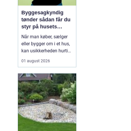
Byggesagkyndig
tønder sådan får du
styr på husets
tilstand
Når man køber, sælger
eller bygger om i et hus,
kan usikkerheden hurtigt
melde sig. Hvor mange
01 august 2026
skjulte fejl gemmer sig i
konstruktionen? Er el-
installationerne lovlige?
Og hvordan står det til
med energiforbruget i en
tid, hvor varmeregningen
fylder ...