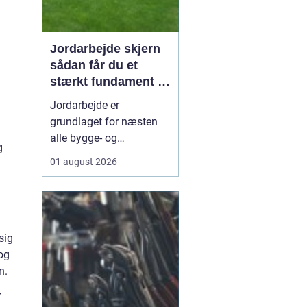
Jordarbejde skjern
sådan får du et
stærkt fundament til
dit projekt
Jordarbejde er
grundlaget for næsten
alle bygge- og
g
anlægsopgaver. Uden et
01 august 2026
solidt og korrekt udført
fundament holder
hverken indkørsel,
terrasse, kloak eller
haveanlæg særlig
sig
længe. Når du
sø...
 og
n.
r