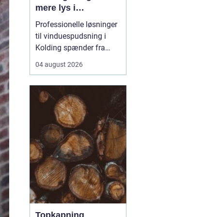
mere lys i
hverdagen
Professionelle løsninger
til vinduespudsning i
Kolding spænder fra
små private boliger til
04 august 2026
store erhvervsbygninger
med store glaspartier.
Når arbejdet planlægges
rigtigt, kan en fast aftale
både gøre hverda...
Topkapning