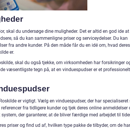
gheder
or, skal du undersøge dine muligheder. Det er altid en god ide at
udsere, så du kan sammenligne priser og serviceydelser. Du kan
ser fra andre kunder. På den måde får du en idé om, hvad deres
lde er.
oskilde, skal du også tjekke, om virksomheden har forsikringer o
er de væsentligste tegn på, at en vinduespudser er et professionelt
vinduespudser
Roskilde er vigtigt. Vælg en vinduespudser, der har specialiseret 
 referencer fra tidligere kunder og tjek deres online anmeldelser
system, der garanterer, at de bliver færdige med arbejdet til tide
eres priser og find ud af, hvilken type pakke de tilbyder, om de ha