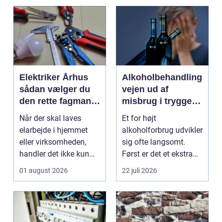
Elektriker Århus
Alkoholbehandling
sådan vælger du
vejen ud af
den rette fagmand
misbrug i trygge
til opgaven
og professionelle
Når der skal laves
Et for højt
rammer
elarbejde i hjemmet
alkoholforbrug udvikler
eller virksomheden,
sig ofte langsomt.
handler det ikke kun
Først er det et ekstra
om pris. Sikkerhed, ...
glas til weekenden,
01 august 2026
22 juli 2026
se...