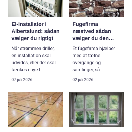
El-installatør i
Fugefirma
Albertslund: sådan
næstved sådan
vælger du rigtigt
vælger du den
rigtige fagmand
Når strømmen driller,
Et fugefirma hjælper
en installation skal
med at tætne
udvides, eller der skal
overgange og
tænkes i nye l...
samlinger, så
bygningen holder sig
07 juli 2026
02 juli 2026
sund, tør og pæn i...