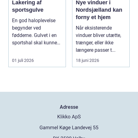
Lakering af
Nye vinduer i
sportsgulve
Nordsjælland kan
forny et hjem
En god haloplevelse
begynder ved
Når eksisterende
fødderne. Gulvet i en
vinduer bliver utætte,
sportshal skal kunne
trænger, eller ikke
holde til hårdt slid,
længere passer t...
ma...
01 juli 2026
18 juni 2026
Adresse