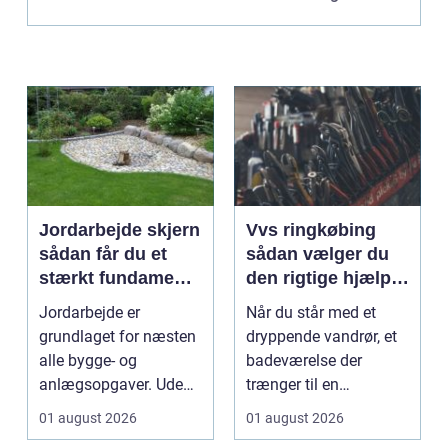
tilfredshed, o...
Jordarbejde skjern
Vvs ringkøbing
sådan får du et
sådan vælger du
stærkt fundament
den rigtige hjælp
til dit projekt
til vand, varme og
Jordarbejde er
Når du står med et
ventilation
grundlaget for næsten
dryppende vandrør, et
alle bygge- og
badeværelse der
anlægsopgaver. Uden
trænger til en
et solidt og korrekt
gennemgribende
01 august 2026
01 august 2026
udført ...
renovering, e...