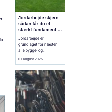
Jordarbejde skjern
er
sådan får du et
stærkt fundament til
dit projekt
Jordarbejde er
du
grundlaget for næsten
alle bygge- og
anlægsopgaver. Uden et
01 august 2026
solidt og korrekt udført
fundament holder
hverken indkørsel,
terrasse, kloak eller
haveanlæg særlig
længe. Når du
sø...