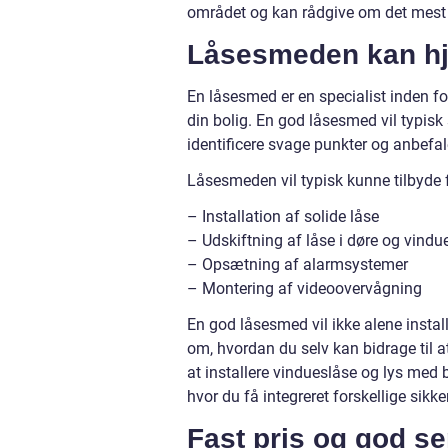
området og kan rådgive om det mest o
Låsesmeden kan hj
En låsesmed er en specialist inden fo
din bolig. En god låsesmed vil typis
identificere svage punkter og anbefa
Låsesmeden vil typisk kunne tilbyde f
– Installation af solide låse
– Udskiftning af låse i døre og vindu
– Opsætning af alarmsystemer
– Montering af videoovervågning
En god låsesmed vil ikke alene insta
om, hvordan du selv kan bidrage til at
at installere vindueslåse og lys med
hvor du få integreret forskellige sikk
Fast pris og god se