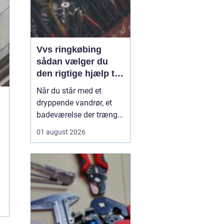
Vvs ringkøbing
sådan vælger du
den rigtige hjælp til
vand, varme og
Når du står med et
ventilation
dryppende vandrør, et
badeværelse der trænger
til en gennemgribende
01 august 2026
renovering, eller en
varmeregning der løber
løbsk, er en pålidelig
VVS-installatør guld
værd. I Ringkøbing og
omegn spiller VVS-
firmaerne en central rolle
for både...