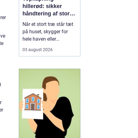
hillerød: sikker
håndtering af store
rer
træer i tæt
Når et stort træ står tæt
bebyggelse
på huset, skygger for
ive
hele haven eller
te
begynder at se usundt
03 august 2026
ud, kan almindelig
beskæring være langt
fra nok. I Hillerød, hvor
mange kvarterer ligger
tæt og har gamle træer,
g
er kontrolleret
topkapning ofte den
r
mest sikre løs...
er