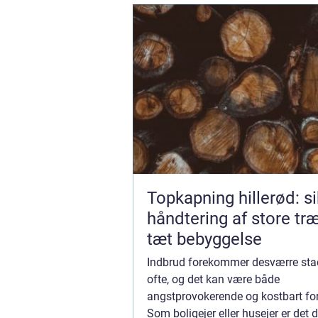
Topkapning hillerød: s
håndtering af store træ
tæt bebyggelse
Indbrud forekommer desværre stad
ofte, og det kan være både
angstprovokerende og kostbart for
Som boligejer eller husejer er det d