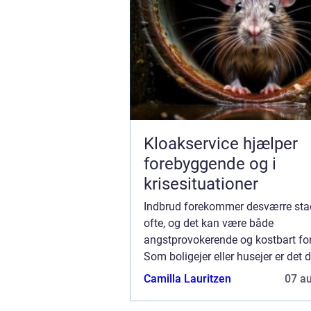
Kloakservice hjælper
forebyggende og i
krisesituationer
Indbrud forekommer desværre stad
ofte, og det kan være både
angstprovokerende og kostbart for
Som boligejer eller husejer er det d
vigtigt, at man har styr på sin boli
Camilla Lauritzen
07 a
sikkerhed, så man kan min...