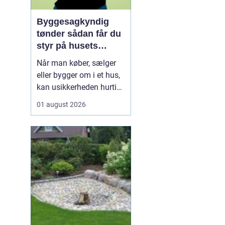
Byggesagkyndig
tønder sådan får du
styr på husets
tilstand
Når man køber, sælger
eller bygger om i et hus,
kan usikkerheden hurtigt
melde sig. Hvor mange
01 august 2026
skjulte fejl gemmer sig i
konstruktionen? Er el-
installationerne lovlige?
Og hvordan står det til
med energiforbruget i en
tid, hvor varmeregningen
fylder ...