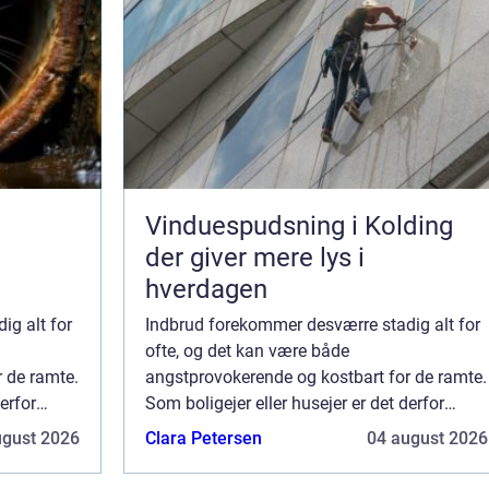
Vinduespudsning i Kolding
der giver mere lys i
hverdagen
ig alt for
Indbrud forekommer desværre stadig alt for
ofte, og det kan være både
 de ramte.
angstprovokerende og kostbart for de ramte.
erfor
Som boligejer eller husejer er det derfor
gs
vigtigt, at man har styr på sin boligs
ugust 2026
Clara Petersen
04 august 2026
sikkerhed, så man kan min...