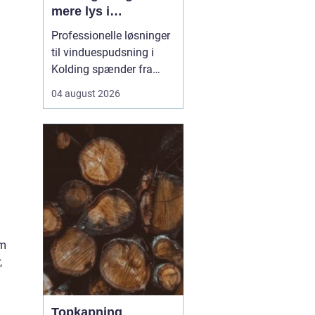
mere lys i
hverdagen
Professionelle løsninger
til vinduespudsning i
Kolding spænder fra
små private boliger til
04 august 2026
store erhvervsbygninger
med store glaspartier.
Når arbejdet planlægges
rigtigt, kan en fast aftale
både gøre hverda...
om
,
Topkapning