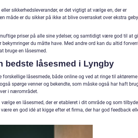
ller sikkerhedsleverandør, er det vigtigt at vælge en, der er
 den måde er du sikker på ikke at blive overrasket over ekstra geby
nuftige priser på alle sine ydelser, og samtidigt være god til at g
er bekymringer du måtte have. Med andre ord kan du altid forven
 at bruge en låsesmed.
n bedste låsesmed i Lyngby
forskellige låsesmede, både online og ved at ringe til aktørerne
n også spørge venner og bekendte, som måske også har haft bru
iver i nærområdet.
 vælge en låsesmed, der er etableret i dit område og som tilbyde
 være en god idé at kigge efter et firma, der har god feedback ell