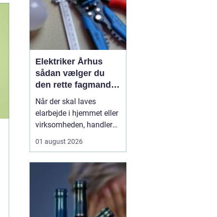
Elektriker Århus
sådan vælger du
den rette fagmand
til opgaven
Når der skal laves
elarbejde i hjemmet eller
virksomheden, handler
det ikke kun om pris.
01 august 2026
Sikkerhed, kvalitet og
langsigtede løsninger
spiller en lige så stor
rolle. Mange søger
efter
en elektriker Århus
, men
hvad skal ...