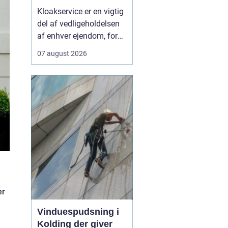
krisesituationer
Kloakservice er en vigtig
del af vedligeholdelsen
af enhver ejendom, fordi
skjulte fejl i
07 august 2026
kloaksystemet hurtigt
kan udvikle sig til dyre
skader og problemer
med rotter. Når vi taler
om moderne løsninger,
handler det både om at
sikr...
er
Vinduespudsning i
Kolding der giver