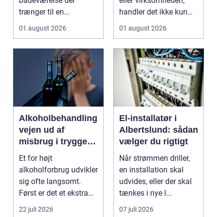
badeværelse der
eller virksomheden,
trænger til en
handler det ikke kun
gennemgribende
om pris. Sikkerhed, ...
01 august 2026
01 august 2026
renovering, e...
Alkoholbehandling
El-installatør i
vejen ud af
Albertslund: sådan
misbrug i trygge
vælger du rigtigt
og professionelle
Et for højt
Når strømmen driller,
rammer
alkoholforbrug udvikler
en installation skal
sig ofte langsomt.
udvides, eller der skal
Først er det et ekstra
tænkes i nye l...
glas til weekenden,
22 juli 2026
07 juli 2026
se...