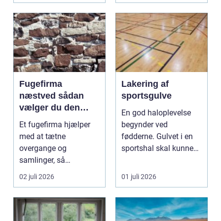
Fugefirma
Lakering af
næstved sådan
sportsgulve
vælger du den
En god haloplevelse
rigtige fagmand
Et fugefirma hjælper
begynder ved
med at tætne
fødderne. Gulvet i en
overgange og
sportshal skal kunne
samlinger, så
holde til hårdt slid,
bygningen holder sig
ma...
02 juli 2026
01 juli 2026
sund, tør og pæn i...