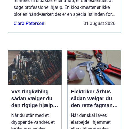
relateret til kloakker eller afløb, er det essentielt at
søge professionel hjælp. En kloakmester er ikke
blot en håndværker; det er en specialist inden for
installation, vedligeholdelse og reparation af k...
Clara Petersen
01 august 2026
Vvs ringkøbing
Elektriker Århus
sådan vælger du
sådan vælger du
den rigtige hjælp
den rette fagmand
til vand, varme og
til opgaven
Når du står med et
Når der skal laves
ventilation
dryppende vandrør, et
elarbejde i hjemmet