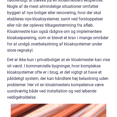
nødvendigt at trække på en kloakmesters ekspertise.
Nogle af de mest almindelige situationer omfatter
byggeri af nye boliger eller renovering, hvor der skal
etableres nye kloaksystemer, samt ved forstoppelser
eller når der opleves tilbagestrømning fra afløb.
Kloakmestre kan også rådgive om og implementere
kloakseparering, som er blevet et krav i mange områder
for at undgå overbelastning af kloaksystemer under
store regnskyl.
Det er ikke kun i privatboliger at en kloakmester kan vise
sit værd. I kommercielle bygninger, hvor komplekse
kloaksystemer ofte er i brug, er det vigtigt at have et
pålideligt system, der kan håndtere høj belastning uden
problemer. Her vil en kloakmesters kompetence være
uundværlig både ved installation og ved løbende
vedligeholdelse.