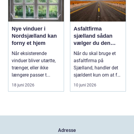
Nye vinduer i
Asfaltfirma
Nordsjælland kan
sjælland sådan
forny et hjem
vælger du den
rette
Når eksisterende
Når du skal bruge et
samarbejdspartner
vinduer bliver utætte,
asfaltfirma på
trænger, eller ikke
Sjælland, handler det
længere passer t...
sjældent kun om at få
lagt et nyt lag asfa...
18 juni 2026
10 juni 2026
Adresse