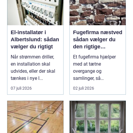
El-installatør i
Fugefirma næstved
Albertslund: sådan
sådan vælger du
vælger du rigtigt
den rigtige
fagmand
Når strømmen driller,
Et fugefirma hjælper
en installation skal
med at tætne
udvides, eller der skal
overgange og
tænkes i nye l...
samlinger, så
bygningen holder sig
07 juli 2026
02 juli 2026
sund, tør og pæn i...