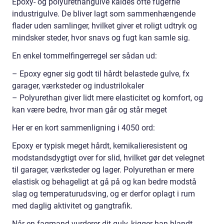
Epoxy- og polyurethangulve kaldes ofte fugefrie
industrigulve. De bliver lagt som sammenhængende
flader uden samlinger, hvilket giver et roligt udtryk og
mindsker steder, hvor snavs og fugt kan samle sig.
En enkel tommelfingerregel ser sådan ud:
– Epoxy egner sig godt til hårdt belastede gulve, fx
garager, værksteder og industrilokaler
– Polyurethan giver lidt mere elasticitet og komfort, og
kan være bedre, hvor man går og står meget
Her er en kort sammenligning i 4050 ord:
Epoxy er typisk meget hårdt, kemikalieresistent og
modstandsdygtigt over for slid, hvilket gør det velegnet
til garager, værksteder og lager. Polyurethan er mere
elastisk og behageligt at gå på og kan bedre modstå
slag og temperaturudsving, og er derfor oplagt i rum
med daglig aktivitet og gangtrafik.
Når en fagmand vurderer dit gulv, kigger han blandt