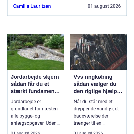
traditionelle belægninger, fordi de kombinerer
Camilla Lauritzen
01 august 2026
lang...
Jordarbejde skjern
Vvs ringkøbing
sådan får du et
sådan vælger du
stærkt fundament
den rigtige hjælp til
til dit projekt
vand, varme og
Jordarbejde er
Når du står med et
ventilation
grundlaget for næsten
dryppende vandrør, et
alle bygge- og
badeværelse der
anlægsopgaver. Uden
trænger til en
et solidt og korrekt
gennemgribende
01 august 2026
01 august 2026