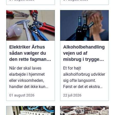
udført ...
renovering, e...
Elektriker Århus
Alkoholbehandling
sådan vælger du
vejen ud af
den rette fagmand
misbrug i trygge
til opgaven
og professionelle
Når der skal laves
Et for højt
rammer
elarbejde i hjemmet
alkoholforbrug udvikler
eller virksomheden,
sig ofte langsomt.
handler det ikke kun
Først er det et ekstra
om pris. Sikkerhed, ...
glas til weekenden, se...
01 august 2026
22 juli 2026