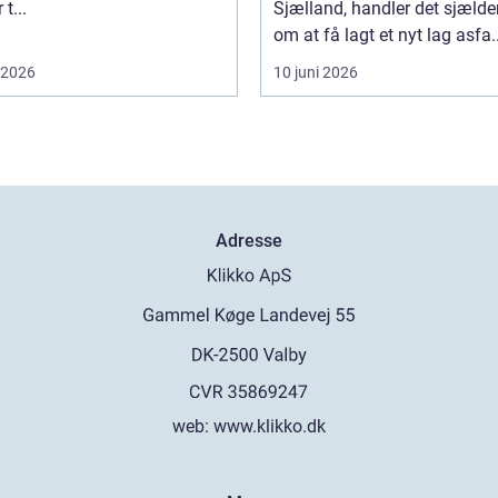
t...
Sjælland, handler det sjælde
om at få lagt et nyt lag asfa..
i 2026
10 juni 2026
Adresse
web:
www.klikko.dk