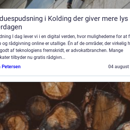
duespudsning i Kolding der giver mere lys 
erdagen
dning I dag lever vi i en digital verden, hvor mulighederne for at 
 og rådgivning online er utallige. Én af de områder, der virkelig 
 godt af teknologiens fremskridt, er advokatbranchen. Mange
ater tilbyder nu gratis rådgivn...
a Petersen
04 august