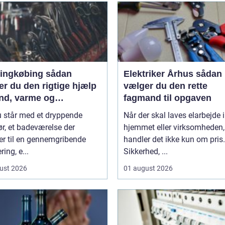
ngkøbing sådan
Elektriker Århus sådan
r du den rigtige hjælp
vælger du den rette
and, varme og
fagmand til opgaven
lation
u står med et dryppende
Når der skal laves elarbejde i
r, et badeværelse der
hjemmet eller virksomheden,
er til en gennemgribende
handler det ikke kun om pris.
ring, e...
Sikkerhed, ...
ust 2026
01 august 2026