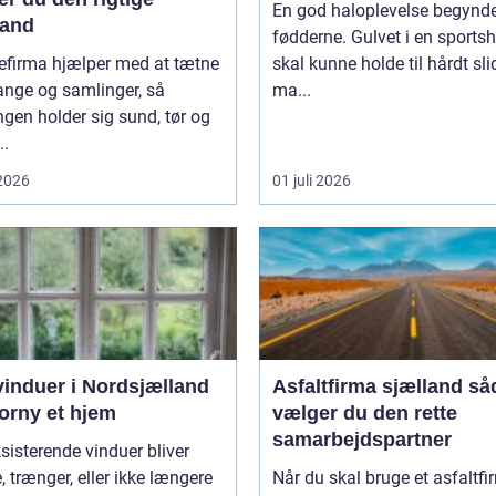
En god haloplevelse begynde
and
fødderne. Gulvet i en sportsh
efirma hjælper med at tætne
skal kunne holde til hårdt sli
ange og samlinger, så
ma...
gen holder sig sund, tør og
..
 2026
01 juli 2026
vinduer i Nordsjælland
Asfaltfirma sjælland sådan
orny et hjem
vælger du den rette
samarbejdspartner
sisterende vinduer bliver
, trænger, eller ikke længere
Når du skal bruge et asfaltf