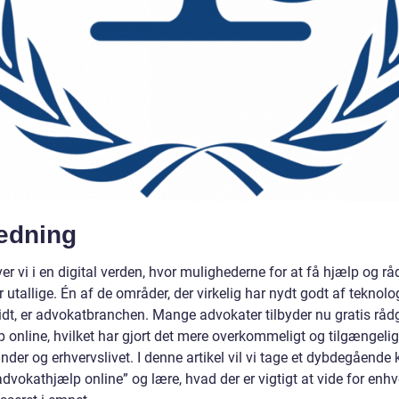
ledning
ver vi i en digital verden, hvor mulighederne for at få hjælp og r
r utallige. Én af de områder, der virkelig har nydt godt af teknol
idt, er advokatbranchen. Mange advokater tilbyder nu gratis råd
 online, hvilket har gjort det mere overkommeligt og tilgængelig
nder og erhvervslivet. I denne artikel vil vi tage et dybdegående 
advokathjælp online” og lære, hvad der er vigtigt at vide for enhve