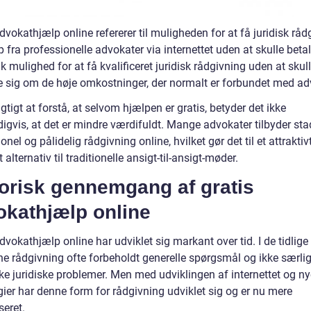
dvokathjælp online refererer til muligheden for at få juridisk råd
 fra professionelle advokater via internettet uden at skulle betal
lk mulighed for at få kvalificeret juridisk rådgivning uden at skul
 sig om de høje omkostninger, der normalt er forbundet med ad
igtigt at forstå, at selvom hjælpen er gratis, betyder det ikke
igvis, at det er mindre værdifuldt. Mange advokater tilbyder sta
onel og pålidelig rådgivning online, hvilket gør det til et attraktiv
alternativ til traditionelle ansigt-til-ansigt-møder.
torisk gennemgang af gratis
okathjælp online
dvokathjælp online har udviklet sig markant over tid. I de tidlig
ine rådgivning ofte forbeholdt generelle spørgsmål og ikke særli
ke juridiske problemer. Men med udviklingen af internettet og ny
gier har denne form for rådgivning udviklet sig og er nu mere
seret.