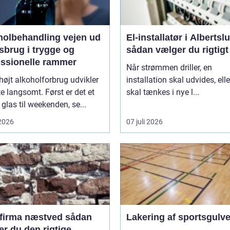
lbehandling vejen ud
El-installatør i Albertsl
sbrug i trygge og
sådan vælger du rigtigt
essionelle rammer
Når strømmen driller, en
 højt alkoholforbrug udvikler
installation skal udvides, elle
te langsomt. Først er det et
skal tænkes i nye l...
 glas til weekenden, se...
 2026
07 juli 2026
irma næstved sådan
Lakering af sportsgulv
r du den rigtige