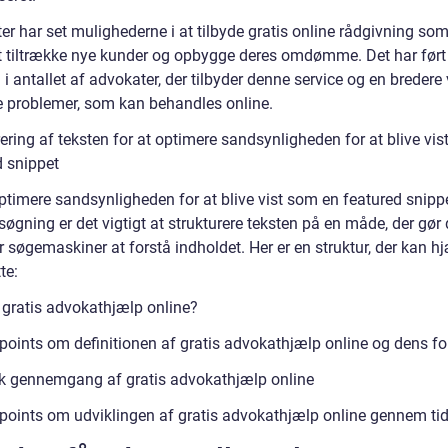
er har set mulighederne i at tilbyde gratis online rådgivning so
 tiltrække nye kunder og opbygge deres omdømme. Det har ført t
 i antallet af advokater, der tilbyder denne service og en bredere 
ke problemer, som kan behandles online.
ering af teksten for at optimere sandsynligheden for at blive vi
d snippet
optimere sandsynligheden for at blive vist som en featured snipp
øgning er det vigtigt at strukturere teksten på en måde, der gør 
 søgemaskiner at forstå indholdet. Her er en struktur, der kan h
te:
 gratis advokathjælp online?
tpoints om definitionen af gratis advokathjælp online og dens fo
sk gennemgang af gratis advokathjælp online
tpoints om udviklingen af gratis advokathjælp online gennem ti