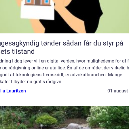
sagkyndig tønder sådan får du styr på
ets tilstand
dning I dag lever vi i en digital verden, hvor mulighederne for at 
 og rådgivning online er utallige. Én af de områder, der virkelig 
 godt af teknologiens fremskridt, er advokatbranchen. Mange
ater tilbyder nu gratis rådgivn...
lla Lauritzen
01 august