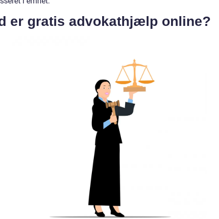
esseret i emnet.
 er gratis advokathjælp online?