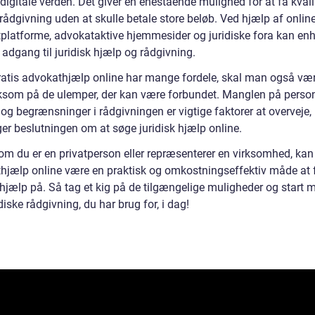
igitale verden. Det giver en enestående mulighed for at få kvali
 rådgivning uden at skulle betale store beløb. Ved hjælp af onlin
platforme, advokataktive hjemmesider og juridiske fora kan en
adgang til juridisk hjælp og rådgivning.
atis advokathjælp online har mange fordele, skal man også væ
om på de ulemper, der kan være forbundet. Manglen på person
og begrænsninger i rådgivningen er vigtige faktorer at overveje,
er beslutningen om at søge juridisk hjælp online.
om du er en privatperson eller repræsenterer en virksomhed, kan 
hjælp online være en praktisk og omkostningseffektiv måde at 
 hjælp på. Så tag et kig på de tilgængelige muligheder og start 
diske rådgivning, du har brug for, i dag!
n