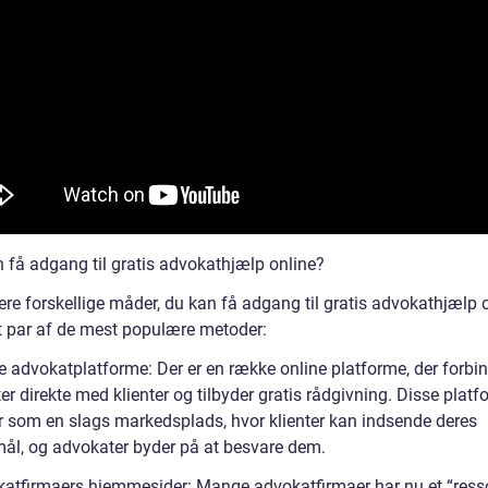
 få adgang til gratis advokathjælp online?
lere forskellige måder, du kan få adgang til gratis advokathjælp 
et par af de mest populære metoder:
ne advokatplatforme: Der er en række online platforme, der forbi
r direkte med klienter og tilbyder gratis rådgivning. Disse plat
r som en slags markedsplads, hvor klienter kan indsende deres
ål, og advokater byder på at besvare dem.
katfirmaers hjemmesider: Mange advokatfirmaer har nu et “ress