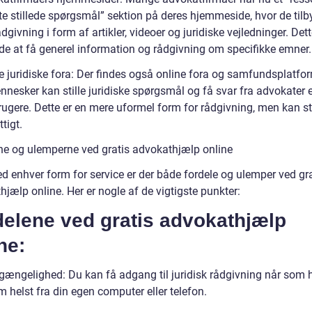
fte stillede spørgsmål” sektion på deres hjemmeside, hvor de tilb
ådgivning i form af artikler, videoer og juridiske vejledninger. Dett
e at få generel information og rådgivning om specifikke emner.
ne juridiske fora: Der findes også online fora og samfundsplatfo
nesker kan stille juridiske spørgsmål og få svar fra advokater e
rugere. Dette er en mere uformel form for rådgivning, men kan s
tigt.
ne og ulemperne ved gratis advokathjælp online
 enhver form for service er der både fordele og ulemper ved gra
jælp online. Her er nogle af de vigtigste punkter:
delene ved gratis advokathjælp
ne:
ilgængelighed: Du kan få adgang til juridisk rådgivning når som 
 helst fra din egen computer eller telefon.