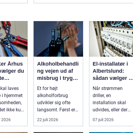
ker Århus
Alkoholbehandli
El-installatør i
vælger du
ng vejen ud af
Albertslund:
te
misbrug i trygge
sådan vælger d
 til
og
rigtigt
skal laves
Et for højt
Når strømmen
en
professionelle
e i hjemmet
alkoholforbrug
driller, en
rammer
rksomheden,
udvikler sig ofte
installation skal
det ikke kun
langsomt. Først er
udvides, eller der
 Sikkerhed,
det et ekstra glas til
skal tænkes i nye l..
t 2026
22 juli 2026
07 juli 2026
weekenden, se...