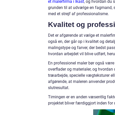
et malerfirma i Ikast
, og hvordan du si
grunden til at udvælge en fagmand, s
med et strejf af professionalisme.
Kvalitet og profes
Det er afgørende at vælge et malerfirm
også en, der går op i kvalitet og detal
malingstype og farver, der bedst passe
hvordan arbejdet vil blive udført, he
En professionel maler bør også være i 
overflader og materialer, og hvordan 
træarbejde, specielle vægteksturer el
afgørende, at maleren anvender produ
slutresultat.
Timingen er en anden væsentlig faktor.
projektet bliver færdiggjort inden fo