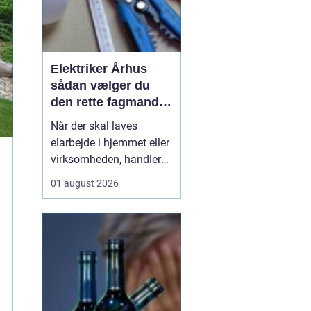
Elektriker Århus
sådan vælger du
den rette fagmand
til opgaven
Når der skal laves
elarbejde i hjemmet eller
virksomheden, handler
det ikke kun om pris.
01 august 2026
Sikkerhed, kvalitet og
langsigtede løsninger
spiller en lige så stor
rolle. Mange søger
efter
en elektriker Århus
, men
hvad skal ...