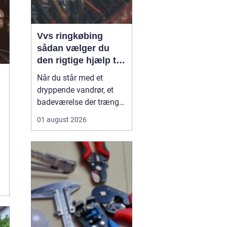
Vvs ringkøbing
sådan vælger du
den rigtige hjælp til
vand, varme og
Når du står med et
ventilation
dryppende vandrør, et
badeværelse der trænger
til en gennemgribende
01 august 2026
renovering, eller en
varmeregning der løber
løbsk, er en pålidelig
VVS-installatør guld
værd. I Ringkøbing og
omegn spiller VVS-
firmaerne en central rolle
for både...