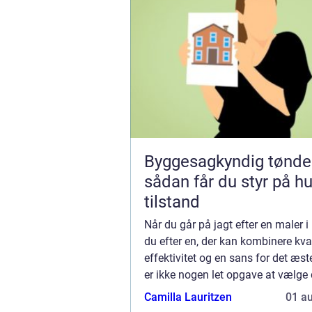
Byggesagkyndig tønde
sådan får du styr på h
tilstand
Når du går på jagt efter en maler i 
du efter en, der kan kombinere kval
effektivitet og en sans for det æst
er ikke nogen let opgave at vælge 
maler, for dit hjem eller erhvervslo
Camilla Lauritzen
01 a
fortjener kun det bedste. I ...