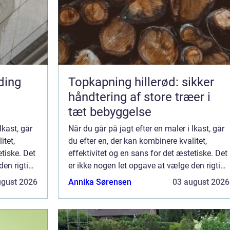
ding
Topkapning hillerød: sikker
håndtering af store træer i
tæt bebyggelse
Ikast, går
Når du går på jagt efter en maler i Ikast, går
itet,
du efter en, der kan kombinere kvalitet,
etiske. Det
effektivitet og en sans for det æstetiske. Det
den rigtige
er ikke nogen let opgave at vælge den rigtige
kale
maler, for dit hjem eller erhvervslokale
ugust 2026
Annika Sørensen
03 august 2026
fortjener kun det bedste. I ...