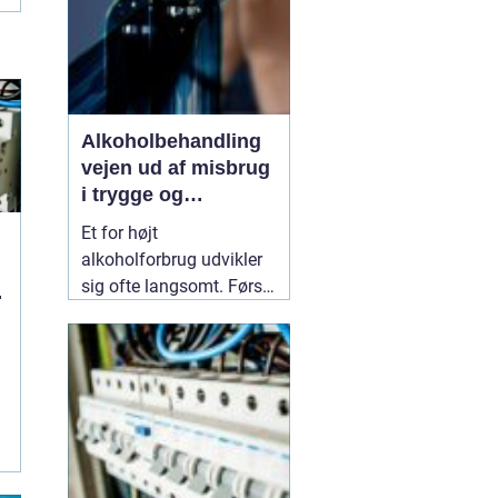
Alkoholbehandling
vejen ud af misbrug
i trygge og
professionelle
Et for højt
rammer
alkoholforbrug udvikler
sig ofte langsomt. Først
u
er det et ekstra glas til
weekenden, senere bliver
det en fast del af
hverdagen. For mange
ender alkoholen med at
.
styre både tanker,
relationer og helbred. Her