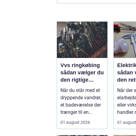
Vvs ringkøbing
Elektri
sådan vælger du
sådan 
den rigtige
den ret
hjælp til vand,
fagmand
Når du står med et
Når der 
varme og
opgav
dryppende vandrør,
elarbejd
ventilation
et badeværelse der
eller vi
trænger til en
handler 
gennemgribende
om pris.
01 august 2026
01 augus
renovering, e...
...