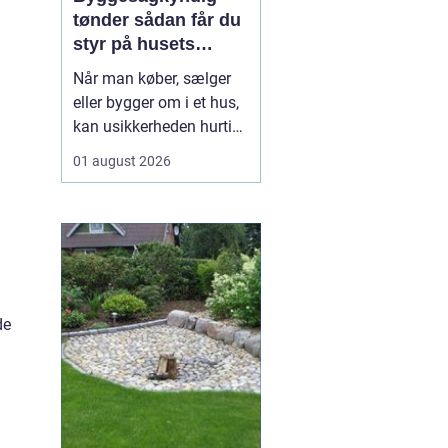
tønder sådan får du
styr på husets
tilstand
Når man køber, sælger
eller bygger om i et hus,
kan usikkerheden hurtigt
melde sig. Hvor mange
01 august 2026
skjulte fejl gemmer sig i
konstruktionen? Er el-
installationerne lovlige?
Og hvordan står det til
med energiforbruget i en
tid, hvor varmeregningen
fylder ...
de