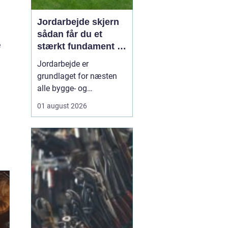
Jordarbejde skjern
sådan får du et
e
stærkt fundament til
dit projekt
Jordarbejde er
grundlaget for næsten
alle bygge- og
anlægsopgaver. Uden et
01 august 2026
solidt og korrekt udført
fundament holder
hverken indkørsel,
terrasse, kloak eller
haveanlæg særlig
længe. Når du
sø...