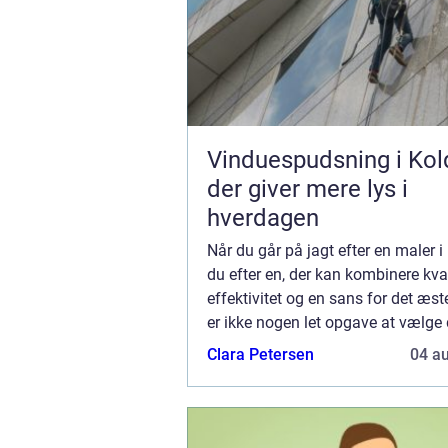
Vinduespudsning i Kol
der giver mere lys i
hverdagen
Når du går på jagt efter en maler i 
du efter en, der kan kombinere kval
effektivitet og en sans for det æst
er ikke nogen let opgave at vælge 
maler, for dit hjem eller erhvervslo
Clara Petersen
04 a
fortjener kun det bedste. I ...