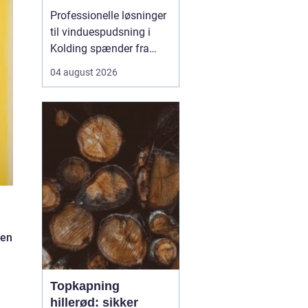
hverdagen
Professionelle løsninger
til vinduespudsning i
Kolding spænder fra
små private boliger til
04 august 2026
store erhvervsbygninger
med store glaspartier.
Når arbejdet planlægges
rigtigt, kan en fast aftale
både gøre hverda...
 en
Topkapning
hillerød: sikker