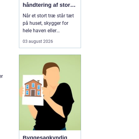
håndtering af store
træer i tæt
Når et stort træ står tæt
bebyggelse
på huset, skygger for
hele haven eller
begynder at se usundt
03 august 2026
ud, kan almindelig
beskæring være langt
fra nok. I Hillerød, hvor
mange kvarterer ligger
tæt og har gamle træer,
er
er kontrolleret
topkapning ofte den
mest sikre løs...
Byggesagkyndig