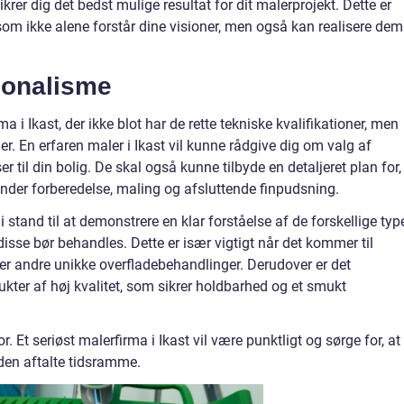
krer dig det bedst mulige resultat for dit malerprojekt. Dette er
om ikke alene forstår dine visioner, men også kan realisere dem
sionalisme
a i Ikast, der ikke blot har de rette tekniske kvalifikationer, men
jer. En erfaren maler i Ikast vil kunne rådgive dig om valg af
r til din bolig. De skal også kunne tilbyde en detaljeret plan for,
runder forberedelse, maling og afsluttende finpudsning.
stand til at demonstrere en klar forståelse af de forskellige typ
disse bør behandles. Dette er især vigtigt når det kommer til
ler andre unikke overfladebehandlinger. Derudover er det
kter af høj kvalitet, som sikrer holdbarhed og et smukt
 Et seriøst malerfirma i Ikast vil være punktligt og sørge for, at
r den aftalte tidsramme.