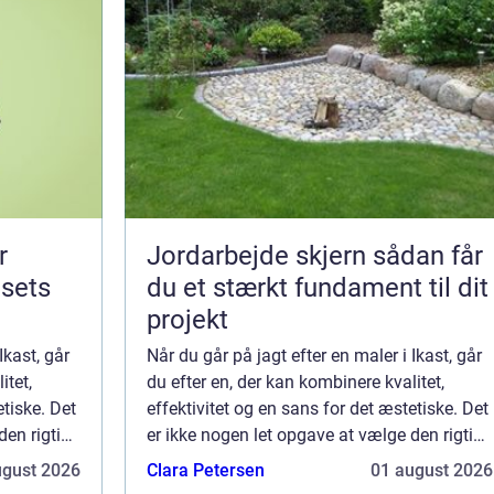
r
Jordarbejde skjern sådan får
usets
du et stærkt fundament til dit
projekt
Ikast, går
Når du går på jagt efter en maler i Ikast, går
itet,
du efter en, der kan kombinere kvalitet,
etiske. Det
effektivitet og en sans for det æstetiske. Det
den rigtige
er ikke nogen let opgave at vælge den rigtige
kale
maler, for dit hjem eller erhvervslokale
ugust 2026
Clara Petersen
01 august 2026
fortjener kun det bedste. I ...