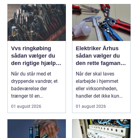
Vvs ringkøbing
Elektriker Århus
sådan vælger du
sådan vælger du
den rigtige hjælp til
den rette fagmand
vand, varme og
til opgaven
Når du står med et
Når der skal laves
ventilation
dryppende vandrør, et
elarbejde i hjemmet
badeværelse der
eller virksomheden,
trænger til en
handler det ikke kun
gennemgribende
om pris. Sikkerhed, ...
01 august 2026
01 august 2026
renovering, e...