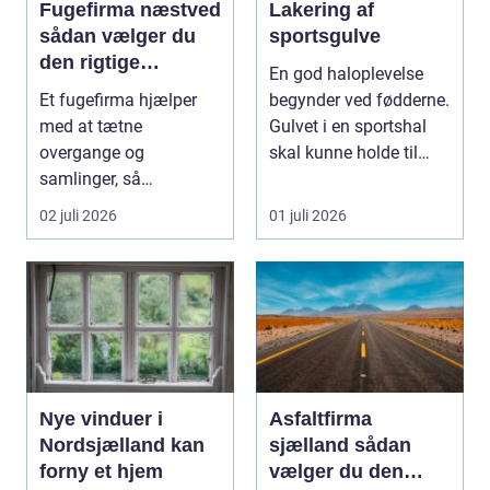
Fugefirma næstved
Lakering af
sådan vælger du
sportsgulve
den rigtige
En god haloplevelse
fagmand
Et fugefirma hjælper
begynder ved fødderne.
med at tætne
Gulvet i en sportshal
overgange og
skal kunne holde til
samlinger, så
hårdt slid, ma...
bygningen holder sig
02 juli 2026
01 juli 2026
sund, tør og pæn i...
Nye vinduer i
Asfaltfirma
Nordsjælland kan
sjælland sådan
forny et hjem
vælger du den