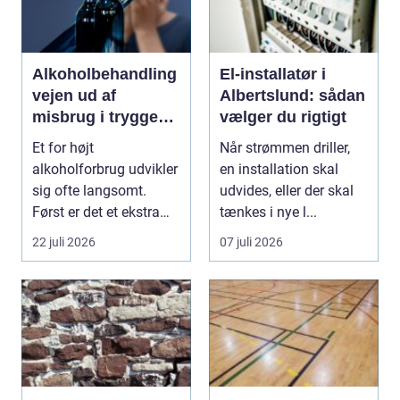
Alkoholbehandling
El-installatør i
vejen ud af
Albertslund: sådan
misbrug i trygge
vælger du rigtigt
og professionelle
Et for højt
Når strømmen driller,
rammer
alkoholforbrug udvikler
en installation skal
sig ofte langsomt.
udvides, eller der skal
Først er det et ekstra
tænkes i nye l...
glas til weekenden, se...
22 juli 2026
07 juli 2026