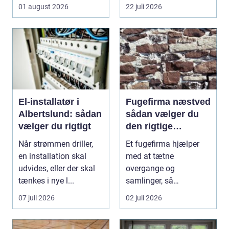
om pris. Sikkerhed, ...
glas til weekenden, se...
01 august 2026
22 juli 2026
El-installatør i
Fugefirma næstved
Albertslund: sådan
sådan vælger du
vælger du rigtigt
den rigtige
fagmand
Når strømmen driller,
Et fugefirma hjælper
en installation skal
med at tætne
udvides, eller der skal
overgange og
tænkes i nye l...
samlinger, så
bygningen holder sig
07 juli 2026
02 juli 2026
sund, tør og pæn i...