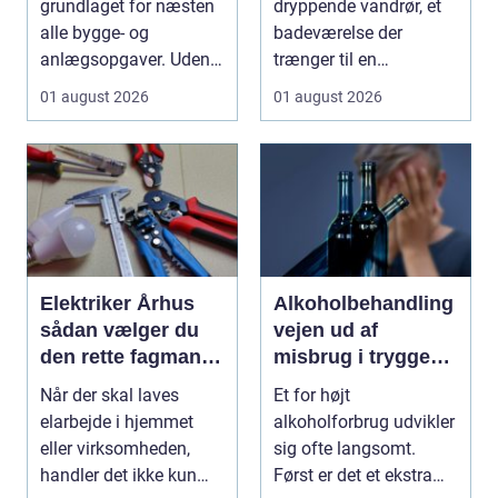
grundlaget for næsten
dryppende vandrør, et
alle bygge- og
badeværelse der
anlægsopgaver. Uden
trænger til en
et solidt og korrekt
gennemgribende
01 august 2026
01 august 2026
udført ...
renovering, e...
Elektriker Århus
Alkoholbehandling
sådan vælger du
vejen ud af
den rette fagmand
misbrug i trygge
til opgaven
og professionelle
Når der skal laves
Et for højt
rammer
elarbejde i hjemmet
alkoholforbrug udvikler
eller virksomheden,
sig ofte langsomt.
handler det ikke kun
Først er det et ekstra