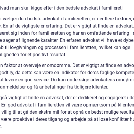
Hvad man skal kigge efter i den bedste advokat i familieret]
vælger den bedste advokat i familieretten, er der flere faktorer
. En af de vigtigste er erfaring. Det er vigtigt at finde en advokat,
seret sig inden for familieretten og har en omfattende erfaring i 
 sager af lignende karakter. En erfaren advokat vil have et dybe
 til lovgivningen og processen i familieretten, hvilket kan øge
igheden for et positivt resultat.
n faktor at overveje er omdømme. Det er vigtigt at finde en adv
godt ry, da dette kan være en indikator for deres faglige kompet
l at levere en god service. Du kan undersøge advokatens omdø
anmeldelser og få anbefalinger fra tidligere klienter.
gså vigtigt at finde en advokat, der er dedikeret og engageret i d
. En god advokat i familieretten vil være opmærksom på kliente
villig til at gå den ekstra mil for at opnå de bedst mulige resulta
 være proaktive i deres tilgang og arbejde på at løse konflikter h
.