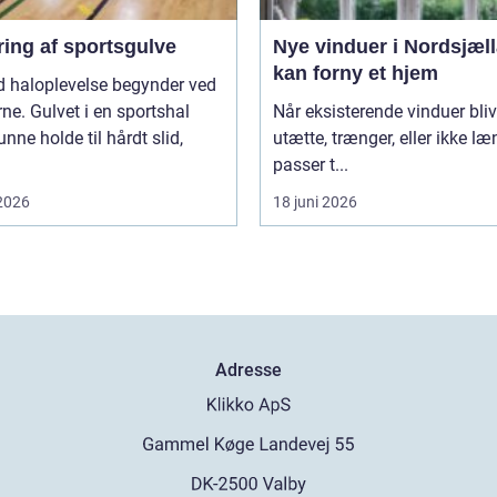
ring af sportsgulve
Nye vinduer i Nordsjæl
kan forny et hjem
d haloplevelse begynder ved
ne. Gulvet i en sportshal
Når eksisterende vinduer bliv
unne holde til hårdt slid,
utætte, trænger, eller ikke l
passer t...
 2026
18 juni 2026
Adresse