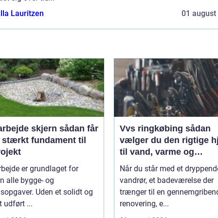
lla Lauritzen
01 august
ejde skjern sådan får
Vvs ringkøbing sådan
 stærkt fundament til
vælger du den rigtige h
rojekt
til vand, varme og
ventilation
bejde er grundlaget for
Når du står med et dryppend
n alle bygge- og
vandrør, et badeværelse der
sopgaver. Uden et solidt og
trænger til en gennemgriben
 udført ...
renovering, e...