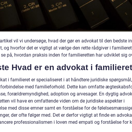
artikel vil vi undersøge, hvad der gør en advokat til den bedste i
lt, og hvorfor det er vigtigt at vælge den rette rådgiver i familieret
 se på, hvordan praksis inden for familieretten har udviklet sig ov
ste Hvad er en advokat i familiere
at i familieret er specialiseret i at håndtere juridiske spørgsmål,
i forbindelse med familieforhold. Dette kan omfatte ægteskabsfo
sse, forældremyndighed, adoption og arvesager. En dygtig advok
etten vil have en omfattende viden om de juridiske aspekter i
else med disse emner samt en forståelse for de følelsesmæssig
nger, der ofte følger med. Det er derfor vigtigt at finde en advoka
ancere professionalismen i loven med empati og forståelse for k