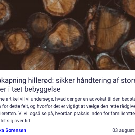
kapning hillerød: sikker håndtering af stor
er i tæt bebyggelse
ne artikel vil vi undersøge, hvad der gør en advokat til den bedst
 for dette felt, og hvorfor det er vigtigt at vælge den rette rådgive
ieretten. Vi vil også se på, hvordan praksis inden for familierett
let sig over tid...
ka Sørensen
03 august