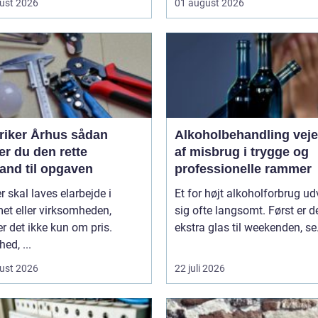
ust 2026
01 august 2026
iker Århus sådan
Alkoholbehandling vejen ud
r du den rette
af misbrug i trygge og
and til opgaven
professionelle rammer
r skal laves elarbejde i
Et for højt alkoholforbrug ud
et eller virksomheden,
sig ofte langsomt. Først er de
r det ikke kun om pris.
ekstra glas til weekenden, se.
ed, ...
ust 2026
22 juli 2026