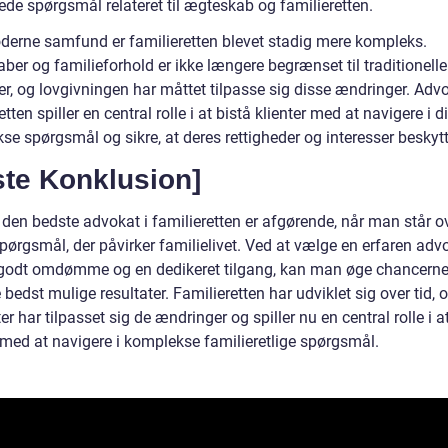
ede spørgsmål relateret til ægteskab og familieretten.
oderne samfund er familieretten blevet stadig mere kompleks.
er og familieforhold er ikke længere begrænset til traditionelle
er, og lovgivningen har måttet tilpasse sig disse ændringer. Advo
etten spiller en central rolle i at bistå klienter med at navigere i d
e spørgsmål og sikre, at deres rettigheder og interesser beskytt
ste Konklusion]
 den bedste advokat i familieretten er afgørende, når man står ov
spørgsmål, der påvirker familielivet. Ved at vælge en erfaren adv
godt omdømme og en dedikeret tilgang, kan man øge chancerne 
bedst mulige resultater. Familieretten har udviklet sig over tid, 
r har tilpasset sig de ændringer og spiller nu en central rolle i 
r med at navigere i komplekse familieretlige spørgsmål.