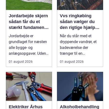
Jordarbejde skjern
Vvs ringkøbing
sådan får du et
sådan vælger du
stærkt fundament
den rigtige hjælp til
til dit projekt
vand, varme og
Jordarbejde er
Når du står med et
ventilation
grundlaget for næsten
dryppende vandrør, et
alle bygge- og
badeværelse der
anlægsopgaver. Uden
trænger til en
et solidt og korrekt
gennemgribende
01 august 2026
01 august 2026
udført ...
renovering, e...
Elektriker Århus
Alkoholbehandling