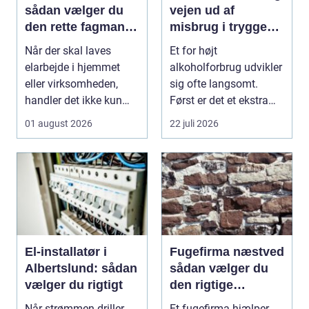
sådan vælger du
vejen ud af
den rette fagmand
misbrug i trygge
til opgaven
og professionelle
Når der skal laves
Et for højt
rammer
elarbejde i hjemmet
alkoholforbrug udvikler
eller virksomheden,
sig ofte langsomt.
handler det ikke kun
Først er det et ekstra
om pris. Sikkerhed, ...
glas til weekenden, se...
01 august 2026
22 juli 2026
El-installatør i
Fugefirma næstved
Albertslund: sådan
sådan vælger du
vælger du rigtigt
den rigtige
fagmand
Når strømmen driller,
Et fugefirma hjælper