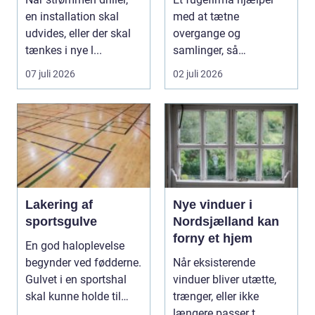
en installation skal
med at tætne
udvides, eller der skal
overgange og
tænkes i nye l...
samlinger, så
bygningen holder sig
07 juli 2026
02 juli 2026
sund, tør og pæn i...
Lakering af
Nye vinduer i
sportsgulve
Nordsjælland kan
forny et hjem
En god haloplevelse
begynder ved fødderne.
Når eksisterende
Gulvet i en sportshal
vinduer bliver utætte,
skal kunne holde til
trænger, eller ikke
hårdt slid, ma...
længere passer t...