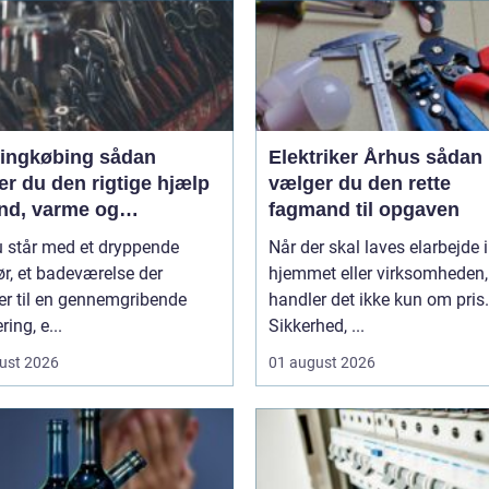
ngkøbing sådan
Elektriker Århus sådan
r du den rigtige hjælp
vælger du den rette
and, varme og
fagmand til opgaven
lation
u står med et dryppende
Når der skal laves elarbejde i
r, et badeværelse der
hjemmet eller virksomheden,
er til en gennemgribende
handler det ikke kun om pris.
ring, e...
Sikkerhed, ...
ust 2026
01 august 2026