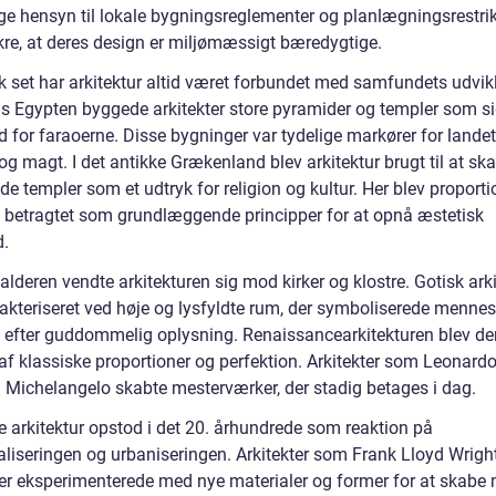
ge hensyn til lokale bygningsreglementer og planlægningsrestrik
kre, at deres design er miljømæssigt bæredygtige.
k set har arkitektur altid været forbundet med samfundets udvikl
ns Egypten byggede arkitekter store pyramider og templer som s
d for faraoerne. Disse bygninger var tydelige markører for lande
g magt. I det antikke Grækenland blev arkitektur brugt til at sk
de templer som et udtryk for religion og kultur. Her blev proport
 betragtet som grundlæggende principper for at opnå æstetisk
.
alderen vendte arkitekturen sig mod kirker og klostre. Gotisk ark
rakteriseret ved høje og lysfyldte rum, der symboliserede menne
 efter guddommelig oplysning. Renaissancearkitekturen blev der
af klassiske proportioner og perfektion. Arkitekter som Leonard
g Michelangelo skabte mesterværker, der stadig betages i dag.
 arkitektur opstod i det 20. århundrede som reaktion på
ialiseringen og urbaniseringen. Arkitekter som Frank Lloyd Wrigh
er eksperimenterede med nye materialer og former for at skabe