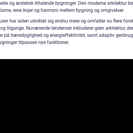
nelle og æstetisk tiltalende bygninger. Den moderne arkitektur b
isme, rene linjer og harmoni mellem bygning og omgivelser.
uren har siden udviklet sig endnu mere og omfatter nu flere forsk
r og tilgange. Nuværende tendenser inkluderer grøn arkitektur, de
er på bæredygtighed og energieffektivitet, samt adaptiv genbrug
ygninger tilpasses nye funktioner.