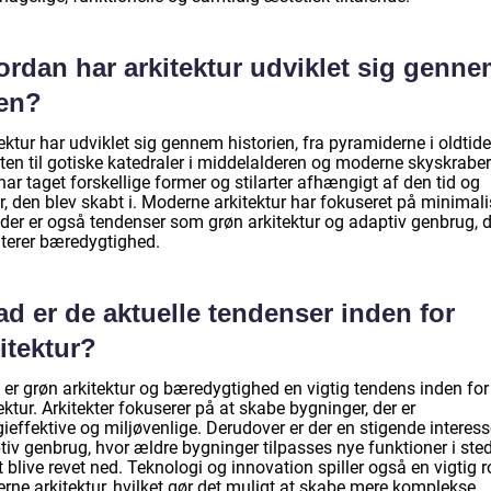
ordan har arkitektur udviklet sig genn
den?
ektur har udviklet sig gennem historien, fra pyramiderne i oldtid
ten til gotiske katedraler i middelalderen og moderne skyskraber
ar taget forskellige former og stilarter afhængigt af den tid og
r, den blev skabt i. Moderne arkitektur har fokuseret på minimal
der er også tendenser som grøn arkitektur og adaptiv genbrug, d
iterer bæredygtighed.
d er de aktuelle tendenser inden for
itektur?
 er grøn arkitektur og bæredygtighed en vigtig tendens inden for
ektur. Arkitekter fokuserer på at skabe bygninger, der er
ieffektive og miljøvenlige. Derudover er der en stigende interess
tiv genbrug, hvor ældre bygninger tilpasses nye funktioner i ste
t blive revet ned. Teknologi og innovation spiller også en vigtig ro
rne arkitektur, hvilket gør det muligt at skabe mere komplekse