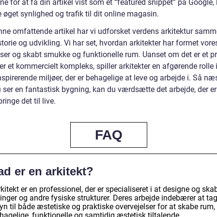
e for at få din artikel vist som et “featured snippet” på Google, 
 øget synlighed og trafik til dit online magasin.
ne omfattende artikel har vi udforsket verdens arkitektur sam
torie og udvikling. Vi har set, hvordan arkitekter har formet vore
ser og skabt smukke og funktionelle rum. Uanset om det er et pr
er et kommercielt kompleks, spiller arkitekter en afgørende rolle i
spirerende miljøer, der er behagelige at leve og arbejde i. Så næ
 ser en fantastisk bygning, kan du værdsætte det arbejde, der er
bringe det til live.
FAQ
d er en arkitekt?
kitekt er en professionel, der er specialiseret i at designe og ska
inger og andre fysiske strukturer. Deres arbejde indebærer at ta
n til både æstetiske og praktiske overvejelser for at skabe rum,
hagelige, funktionelle og samtidig æstetisk tiltalende.