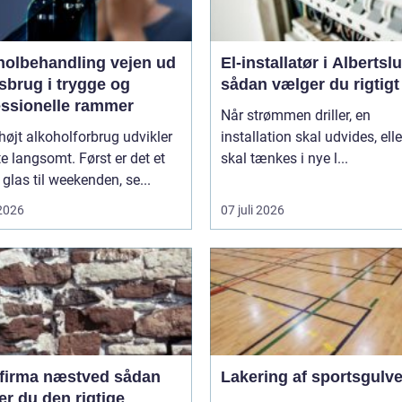
lbehandling vejen ud
El-installatør i Albertsl
sbrug i trygge og
sådan vælger du rigtigt
essionelle rammer
Når strømmen driller, en
 højt alkoholforbrug udvikler
installation skal udvides, elle
te langsomt. Først er det et
skal tænkes i nye l...
 glas til weekenden, se...
 2026
07 juli 2026
irma næstved sådan
Lakering af sportsgulv
r du den rigtige