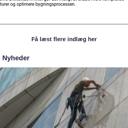
kturer og optimere bygningsprocessen.
Få læst flere indlæg her
e Nyheder