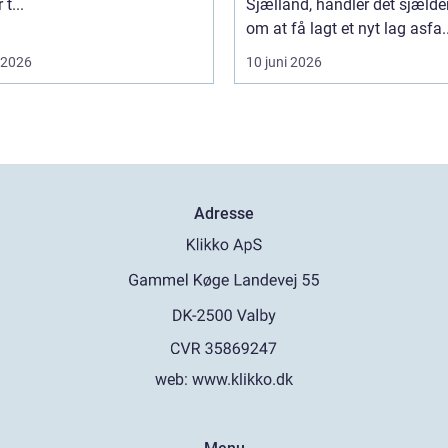
t...
Sjælland, handler det sjælde
om at få lagt et nyt lag asfa..
i 2026
10 juni 2026
Adresse
web:
www.klikko.dk