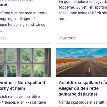
En god haloplevelse begynde
and
fødderne. Gulvet i en sportsh
efirma hjælper med at tætne
skal kunne holde til hårdt sli
ange og samlinger, så
ma...
gen holder sig sund, tør og
..
 2026
01 juli 2026
vinduer i Nordsjælland
Asfaltfirma sjælland sådan
orny et hjem
vælger du den rette
samarbejdspartner
sisterende vinduer bliver
, trænger, eller ikke længere
Når du skal bruge et asfaltf