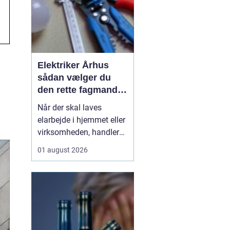
Elektriker Århus
sådan vælger du
den rette fagmand
til opgaven
Når der skal laves
elarbejde i hjemmet eller
virksomheden, handler
det ikke kun om pris.
01 august 2026
Sikkerhed, kvalitet og
langsigtede løsninger
spiller en lige så stor
rolle. Mange søger
efter
en elektriker Århus
, men
hvad skal ...