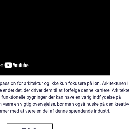
 passion for arkitektur og ikke kun fokusere på løn. Arkitekturen i
er det det, der driver dem til at forfølge denne karriere. Arkitekte
funktionelle bygninger, der kan have en varig indflydelse på
 være en vigtig overvejelse, bør man også huske på den kreativ
 kommer med at være en del af denne spændende industri.