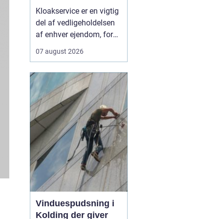
krisesituationer
Kloakservice er en vigtig
del af vedligeholdelsen
af enhver ejendom, fordi
skjulte fejl i
07 august 2026
kloaksystemet hurtigt
kan udvikle sig til dyre
skader og problemer
med rotter. Når vi taler
om moderne løsninger,
handler det både om at
sikr...
Vinduespudsning i
Kolding der giver