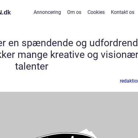
.
dk
Annoncering
Om os
Cookies
Kontakt os
 er en spændende og udfordren
rækker mange kreative og visionæ
talenter
redaktio