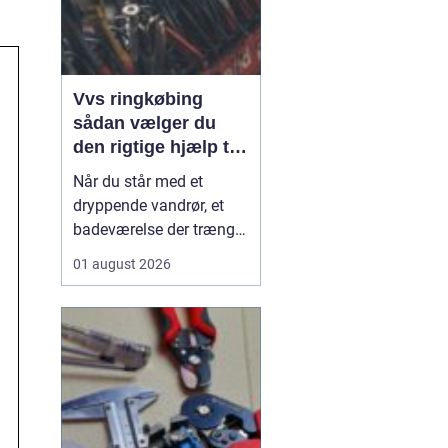
Vvs ringkøbing
sådan vælger du
den rigtige hjælp til
vand, varme og
Når du står med et
ventilation
dryppende vandrør, et
badeværelse der trænger
til en gennemgribende
01 august 2026
renovering, eller en
varmeregning der løber
løbsk, er en pålidelig
VVS-installatør guld
værd. I Ringkøbing og
omegn spiller VVS-
firmaerne en central rolle
for både...