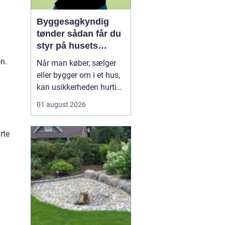
Byggesagkyndig
tønder sådan får du
styr på husets
tilstand
øn.
Når man køber, sælger
eller bygger om i et hus,
kan usikkerheden hurtigt
melde sig. Hvor mange
01 august 2026
skjulte fejl gemmer sig i
konstruktionen? Er el-
rte
installationerne lovlige?
Og hvordan står det til
med energiforbruget i en
tid, hvor varmeregningen
fylder ...