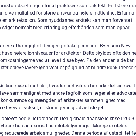
mumsforudsætningen for at praktisere som arkitekt. En højere gr
n give mulighed for større ansvar og højere indtjening. Erfaring
nere en arkitekts løn. Som nyuddannet arkitekt kan man forvente i
n stiger normalt med erfaring og efterhånden som man opnår
 variere afhængigt af den geografiske placering. Byer som New
 have højere lønniveauer for arkitekter. Dette skyldes ofte den h
g omkostningerne ved at leve i disse byer. På den anden side kan
strikter opleve lavere lønniveauer på grund af mindre konkurrence 
 kan give et indblik i, hvordan industrien har udviklet sig over t
sk lave sammenlignet med andre fagfolk som læger eller advokate
je konkurrence og mængden af arkitekter sammenlignet med
rhverv er vokset, er lønningerne gradvist steget.
 oplevet nogle udfordringer. Den globale finansielle krise i 2008
gebranchen og dermed på arkitektlønninger. Mange arkitekter
og reducerede arbejdsmuligheder. Denne periode af ustabilitet fø