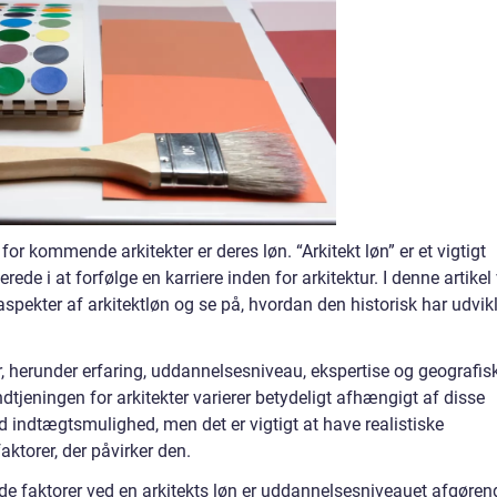
r kommende arkitekter er deres løn. “Arkitekt løn” er et vigtigt
erede i at forfølge en karriere inden for arkitektur. I denne artikel 
pekter af arkitektløn og se på, hvordan den historisk har udvikl
er, herunder erfaring, uddannelsesniveau, ekspertise og geografis
 indtjeningen for arkitekter varierer betydeligt afhængigt af disse
od indtægtsmulighed, men det er vigtigt at have realistiske
aktorer, der påvirker den.
 faktorer ved en arkitekts løn er uddannelsesniveauet afgøren