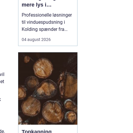
mere lys i
hverdagen
Professionelle løsninger
til vinduespudsning i
Kolding spænder fra
små private boliger til
04 august 2026
store erhvervsbygninger
med store glaspartier.
Når arbejdet planlægges
rigtigt, kan en fast aftale
både gøre hverda...
vil
et
k
de.
Topkapning