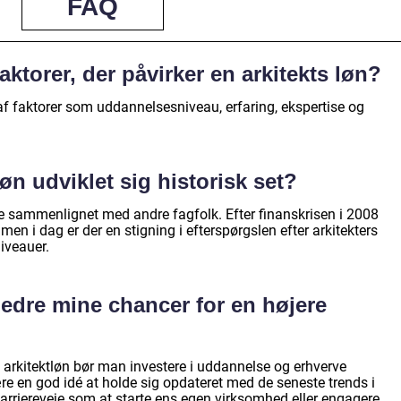
FAQ
ktorer, der påvirker en arkitekts løn?
af faktorer som uddannelsesniveau, erfaring, ekspertise og
øn udviklet sig historisk set?
vere sammenlignet med andre fagfolk. Efter finanskrisen i 2008
 men i dag er der en stigning i efterspørgslen efter arkitekters
niveauer.
edre mine chancer for en højere
 arkitektløn bør man investere i uddannelse og erhverve
re en god idé at holde sig opdateret med de seneste trends i
karriereveje som at starte ens egen virksomhed eller engagere