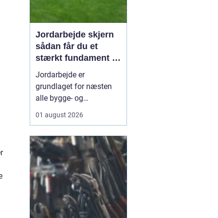
Jordarbejde skjern
sådan får du et
stærkt fundament til
dit projekt
Jordarbejde er
grundlaget for næsten
alle bygge- og
anlægsopgaver. Uden et
01 august 2026
solidt og korrekt udført
fundament holder
hverken indkørsel,
r
terrasse, kloak eller
haveanlæg særlig
e
længe. Når du
sø...