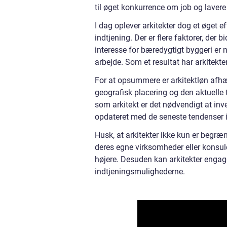
til øget konkurrence om job og lavere
I dag oplever arkitekter dog et øget eft
indtjening. Der er flere faktorer, der
interesse for bæredygtigt byggeri er no
arbejde. Som et resultat har arkitekt
For at opsummere er arkitektløn afhæn
geografisk placering og den aktuelle 
som arkitekt er det nødvendigt at inve
opdateret med de seneste tendenser 
Husk, at arkitekter ikke kun er begræns
deres egne virksomheder eller konsul
højere. Desuden kan arkitekter engage
indtjeningsmulighederne.