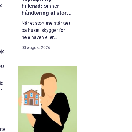
ad
hillerød: sikker
håndtering af store
træer i tæt
Når et stort træ står tæt
bebyggelse
på huset, skygger for
hele haven eller
begynder at se usundt
03 august 2026
ud, kan almindelig
øje
beskæring være langt
fra nok. I Hillerød, hvor
og
mange kvarterer ligger
tæt og har gamle træer,
id.
er kontrolleret
r.
topkapning ofte den
mest sikre løs...
rte