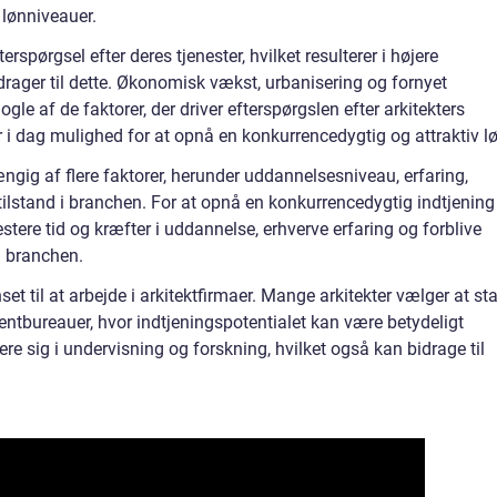
 lønniveauer.
erspørgsel efter deres tjenester, hvilket resulterer i højere
 bidrager til dette. Økonomisk vækst, urbanisering og fornyet
gle af de faktorer, der driver efterspørgslen efter arkitekters
er i dag mulighed for at opnå en konkurrencedygtig og attraktiv l
gig af flere faktorer, herunder uddannelsesniveau, erfaring,
tilstand i branchen. For at opnå en konkurrencedygtig indtjening
stere tid og kræfter i uddannelse, erhverve erfaring og forblive
i branchen.
et til at arbejde i arkitektfirmaer. Mange arkitekter vælger at sta
entbureauer, hvor indtjeningspotentialet kan være betydeligt
re sig i undervisning og forskning, hvilket også kan bidrage til