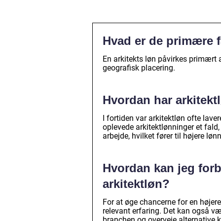
Hvad er de primære fa
En arkitekts løn påvirkes primært 
geografisk placering.
Hvordan har arkitektl
I fortiden var arkitektløn ofte la
oplevede arkitektlønninger et fald,
arbejde, hvilket fører til højere løn
Hvordan kan jeg forb
arkitektløn?
For at øge chancerne for en højere
relevant erfaring. Det kan også væ
branchen og overveje alternative 