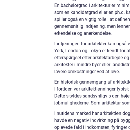
En bachelorgrad i arkitektur er mini
som en kandidatgrad eller en ph.d. ka
spiller også en vigtig rolle i at defi
gennemsnitlig indtjening, men lønne
erkendelse og anerkendelse.
Indtjeningen for arkitekter kan også
York, London og Tokyo er kendt for at
efterspørgsel efter arkitektarbejde o
arkitekter i mindre byer eller landdi
lavere omkostninger ved at leve.
En historisk gennemgang af arkitektløn
I fortiden var arkitektlønninger typi
Dette skyldes sandsynligvis den hø
jobmulighederne. Som arkitektur som e
I nutidens marked har arkitektløn dog
havde en negativ indvirkning på byg
oplevede fald i indkomsten, fyringer 