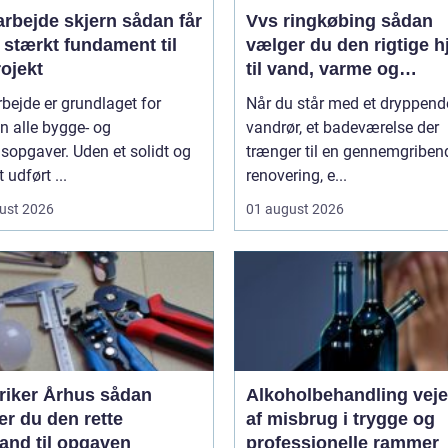
ejde skjern sådan får
Vvs ringkøbing sådan
 stærkt fundament til
vælger du den rigtige h
rojekt
til vand, varme og
ventilation
bejde er grundlaget for
Når du står med et dryppend
n alle bygge- og
vandrør, et badeværelse der
sopgaver. Uden et solidt og
trænger til en gennemgriben
 udført ...
renovering, e...
ust 2026
01 august 2026
iker Århus sådan
Alkoholbehandling vejen ud
r du den rette
af misbrug i trygge og
and til opgaven
professionelle rammer