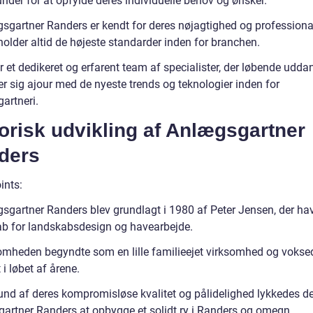
nder for at opfylde deres individuelle behov og ønsker.
sgartner Randers er kendt for deres nøjagtighed og profession
holder altid de højeste standarder inden for branchen.
 et dedikeret og erfarent team af specialister, der løbende udda
er sig ajour med de nyeste trends og teknologier inden for
artneri.
orisk udvikling af Anlægsgartner
ders
ints:
sgartner Randers blev grundlagt i 1980 af Peter Jensen, der ha
ab for landskabsdesign og havearbejde.
omheden begyndte som en lille familieejet virksomhed og vokse
 i løbet af årene.
und af deres kompromisløse kvalitet og pålidelighed lykkedes de
artner Randers at opbygge et solidt ry i Randers og omegn.