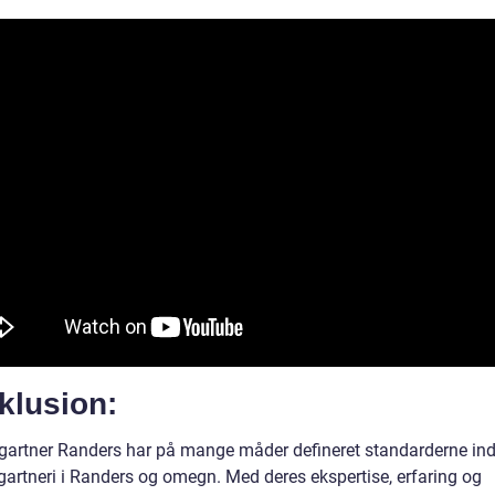
klusion:
artner Randers har på mange måder defineret standarderne ind
artneri i Randers og omegn. Med deres ekspertise, erfaring og