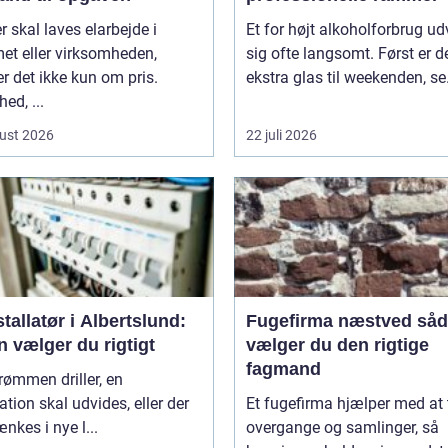
r skal laves elarbejde i
Et for højt alkoholforbrug ud
et eller virksomheden,
sig ofte langsomt. Først er de
r det ikke kun om pris.
ekstra glas til weekenden, se.
ed, ...
ust 2026
22 juli 2026
stallatør i Albertslund:
Fugefirma næstved sådan
 vælger du rigtigt
vælger du den rigtige
fagmand
rømmen driller, en
lation skal udvides, eller der
Et fugefirma hjælper med at
ænkes i nye l...
overgange og samlinger, så