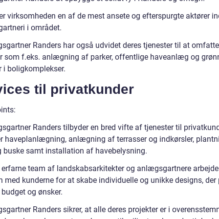
 er virksomheden en af de mest ansete og efterspurgte aktører in
artneri i området.
sgartner Randers har også udvidet deres tjenester til at omfatte
er som f.eks. anlægning af parker, offentlige haveanlæg og grøn
 i boligkomplekser.
ices til privatkunder
ints:
gartner Randers tilbyder en bred vifte af tjenester til privatkund
r haveplanlægning, anlægning af terrasser og indkørsler, plantn
g buske samt installation af havebelysning.
 erfarne team af landskabsarkitekter og anlægsgartnere arbejde
med kunderne for at skabe individuelle og unikke designs, der
s budget og ønsker.
sgartner Randers sikrer, at alle deres projekter er i overensste