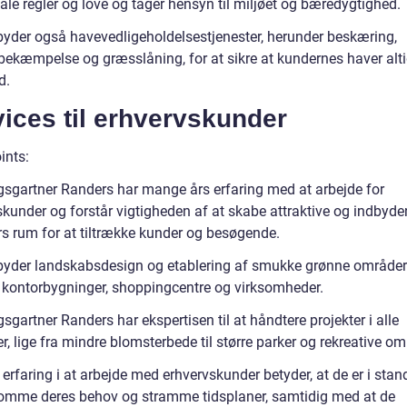
le regler og love og tager hensyn til miljøet og bæredygtighed.
lbyder også havevedligeholdelsestjenester, herunder beskæring,
bekæmpelse og græsslåning, for at sikre at kundernes haver altid
d.
ices til erhvervskunder
ints:
sgartner Randers har mange års erfaring med at arbejde for
skunder og forstår vigtigheden af at skabe attraktive og indbyd
s rum for at tiltrække kunder og besøgende.
lbyder landskabsdesign og etablering af smukke grønne områder 
r, kontorbygninger, shoppingcentre og virksomheder.
gartner Randers har ekspertisen til at håndtere projekter i alle
er, lige fra mindre blomsterbede til større parker og rekreative om
erfaring i at arbejde med erhvervskunder betyder, at de er i stand 
mme deres behov og stramme tidsplaner, samtidig med at de