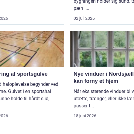
bygningen holder sig sund, t
pæn i...
 2026
02 juli 2026
ring af sportsgulve
Nye vinduer i Nordsjæl
kan forny et hjem
d haloplevelse begynder ved
ne. Gulvet i en sportshal
Når eksisterende vinduer bliv
unne holde til hårdt slid,
utætte, trænger, eller ikke l
passer t...
 2026
18 juni 2026