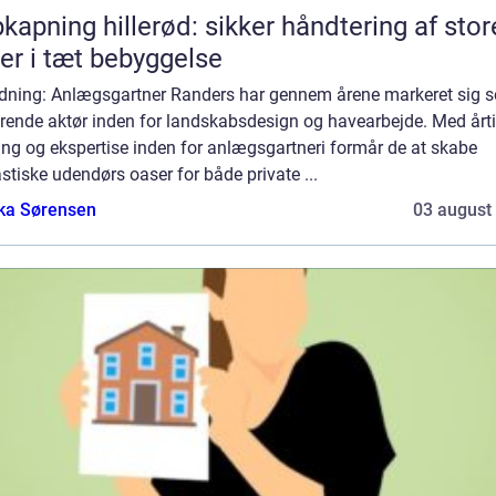
kapning hillerød: sikker håndtering af stor
er i tæt bebyggelse
edning: Anlægsgartner Randers har gennem årene markeret sig 
ørende aktør inden for landskabsdesign og havearbejde. Med årti
ing og ekspertise inden for anlægsgartneri formår de at skabe
stiske udendørs oaser for både private ...
ka Sørensen
03 august