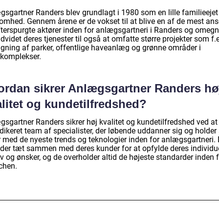
gsgartner Randers blev grundlagt i 1980 som en lille familieejet
somhed. Gennem årene er de vokset til at blive en af de mest ans
fterspurgte aktører inden for anlægsgartneri i Randers og omegn
dvidet deres tjenester til også at omfatte større projekter som f.
gning af parker, offentlige haveanlæg og grønne områder i
gkomplekser.
ordan sikrer Anlægsgartner Randers hø
litet og kundetilfredshed?
gsgartner Randers sikrer høj kvalitet og kundetilfredshed ved at
dikeret team af specialister, der løbende uddanner sig og holder 
r med de nyeste trends og teknologier inden for anlægsgartneri.
jder tæt sammen med deres kunder for at opfylde deres individu
 og ønsker, og de overholder altid de højeste standarder inden f
chen.