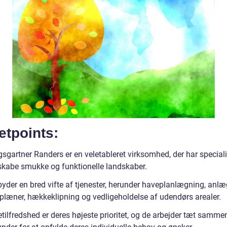
etpoints:
sgartner Randers er en veletableret virksomhed, der har speciali
t skabe smukke og funktionelle landskaber.
lbyder en bred vifte af tjenester, herunder haveplanlægning, anl
plæner, hækkeklipning og vedligeholdelse af udendørs arealer.
tilfredshed er deres højeste prioritet, og de arbejder tæt samm