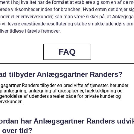
ent i høj kvalitet har de formået at etablere sig som en af de m
erede virksomheder inden for branchen. Hvad enten det drejer s
under eller erhvervskunder, kan man være sikker på, at Anlægsga
 vil levere enestående resultater og skabe smukke udendørs omr
liver tidløse i årevis fremover.
FAQ
ad tilbyder Anlægsgartner Randers?
sgartner Randers tilbyder en bred vifte af tjenester, herunder
planlægning, anlægning af græsplæner, hækkeklipning og
igeholdelse af udendørs arealer både for private kunder og
ervskunder.
ordan har Anlægsgartner Randers udvik
 over tid?