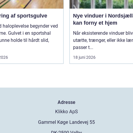
ring af sportsgulve
Nye vinduer i Nordsjæl
kan forny et hjem
d haloplevelse begynder ved
ne. Gulvet i en sportshal
Når eksisterende vinduer bliv
unne holde til hårdt slid,
utætte, trænger, eller ikke l
passer t...
 2026
18 juni 2026
Adresse