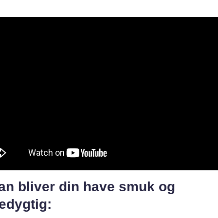
an bliver din have smuk og
edygtig: