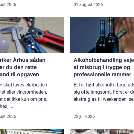
ust 2026
01 august 2026
iker Århus sådan
Alkoholbehandling vejen ud
r du den rette
af misbrug i trygge og
and til opgaven
professionelle rammer
r skal laves elarbejde i
Et for højt alkoholforbrug ud
et eller virksomheden,
sig ofte langsomt. Først er de
r det ikke kun om pris.
ekstra glas til weekenden, se.
ed, ...
ust 2026
22 juli 2026