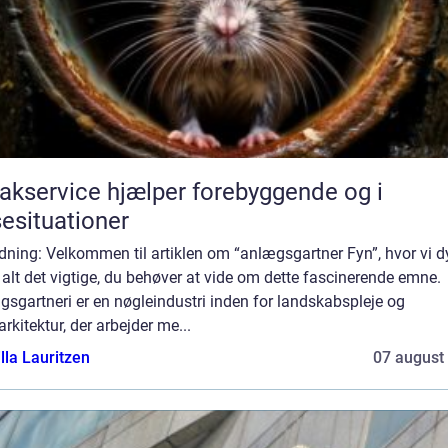
akservice hjælper forebyggende og i
sesituationer
dning: Velkommen til artiklen om “anlægsgartner Fyn”, hvor vi d
 alt det vigtige, du behøver at vide om dette fascinerende emne.
sgartneri er en nøgleindustri inden for landskabspleje og
rkitektur, der arbejder me...
lla Lauritzen
07 august