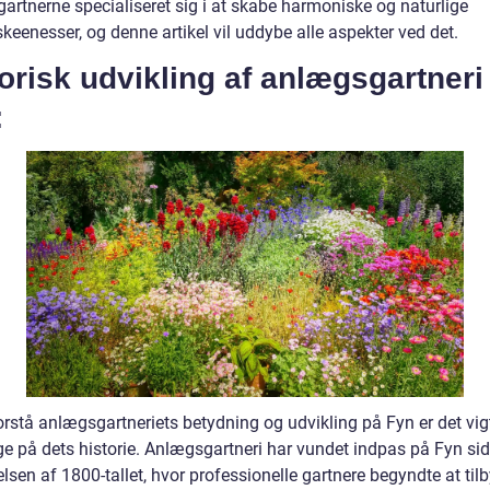
artnerne specialiseret sig i at skabe harmoniske og naturlige
eenesser, og denne artikel vil uddybe alle aspekter ved det.
orisk udvikling af anlægsgartneri
:
orstå anlægsgartneriets betydning og udvikling på Fyn er det vigt
age på dets historie. Anlægsgartneri har vundet indpas på Fyn si
sen af 1800-tallet, hvor professionelle gartnere begyndte at til