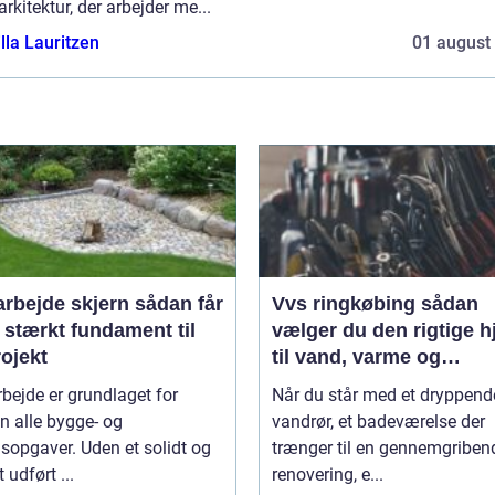
rkitektur, der arbejder me...
lla Lauritzen
01 august
ejde skjern sådan får
Vvs ringkøbing sådan
 stærkt fundament til
vælger du den rigtige h
rojekt
til vand, varme og
ventilation
bejde er grundlaget for
Når du står med et dryppend
n alle bygge- og
vandrør, et badeværelse der
sopgaver. Uden et solidt og
trænger til en gennemgriben
 udført ...
renovering, e...