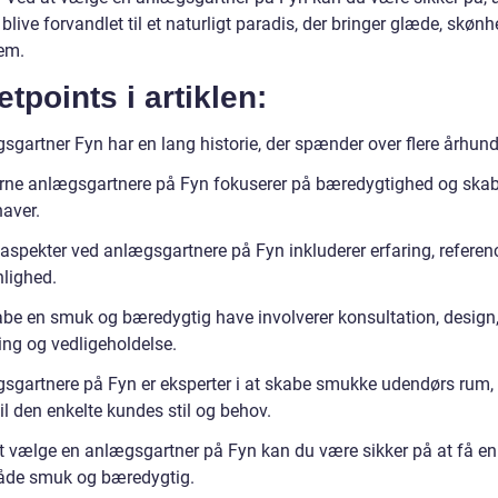
 blive forvandlet til et naturligt paradis, der bringer glæde, skøn
jem.
etpoints i artiklen:
sgartner Fyn har en lang historie, der spænder over flere århund
ne anlægsgartnere på Fyn fokuserer på bæredygtighed og skab
haver.
aspekter ved anlægsgartnere på Fyn inkluderer erfaring, referen
nlighed.
abe en smuk og bæredygtig have involverer konsultation, design
ng og vedligeholdelse.
sgartnere på Fyn er eksperter i at skabe smukke udendørs rum,
il den enkelte kundes stil og behov.
t vælge en anlægsgartner på Fyn kan du være sikker på at få en
både smuk og bæredygtig.