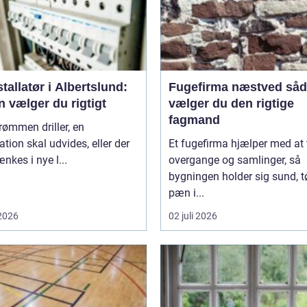
stallatør i Albertslund:
Fugefirma næstved sådan
 vælger du rigtigt
vælger du den rigtige
fagmand
rømmen driller, en
lation skal udvides, eller der
Et fugefirma hjælper med at
ænkes i nye l...
overgange og samlinger, så
bygningen holder sig sund, t
pæn i...
 2026
02 juli 2026