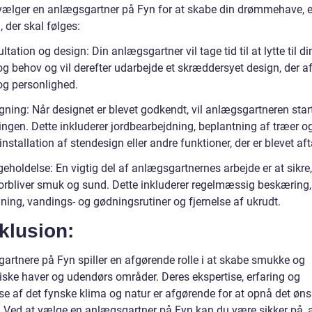
vælger en anlægsgartner på Fyn for at skabe din drømmehave, e
n, der skal følges:
ltation og design: Din anlægsgartner vil tage tid til at lytte til di
g behov og vil derefter udarbejde et skræddersyet design, der af
 og personlighed.
gning: Når designet er blevet godkendt, vil anlægsgartneren star
ngen. Dette inkluderer jordbearbejdning, beplantning af træer o
 installation af stendesign eller andre funktioner, der er blevet aft
geholdelse: En vigtig del af anlægsgartnernes arbejde er at sikre,
orbliver smuk og sund. Dette inkluderer regelmæssig beskæring,
ning, vandings- og gødningsrutiner og fjernelse af ukrudt.
klusion:
artnere på Fyn spiller en afgørende rolle i at skabe smukke og
ske haver og udendørs områder. Deres ekspertise, erfaring og
lse af det fynske klima og natur er afgørende for at opnå det øn
t. Ved at vælge en anlægsgartner på Fyn kan du være sikker på, a