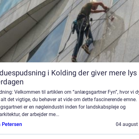
duespudsning i Kolding der giver mere lys 
erdagen
dning: Velkommen til artiklen om “anlægsgartner Fyn”, hvor vi d
 alt det vigtige, du behøver at vide om dette fascinerende emne.
sgartneri er en nøgleindustri inden for landskabspleje og
rkitektur, der arbejder me...
a Petersen
04 august