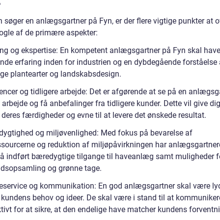
:
søger en anlægsgartner på Fyn, er der flere vigtige punkter at o
nogle af de primære aspekter:
ring og ekspertise: En kompetent anlægsgartner på Fyn skal hav
nde erfaring inden for industrien og en dybdegående forståelse 
lige plantearter og landskabsdesign.
encer og tidligere arbejde: Det er afgørende at se på en anlægsg
e arbejde og få anbefalinger fra tidligere kunder. Dette vil give dig
i deres færdigheder og evne til at levere det ønskede resultat.
dygtighed og miljøvenlighed: Med fokus på bevarelse af
ssourcerne og reduktion af miljøpåvirkningen har anlægsgartner
å indført bæredygtige tilgange til haveanlæg samt muligheder f
dsopsamling og grønne tage.
eservice og kommunikation: En god anlægsgartner skal være ly
 kundens behov og ideer. De skal være i stand til at kommunikere
tivt for at sikre, at den endelige have matcher kundens forventni