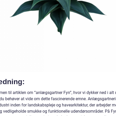
edning:
n til artiklen om “anlægsgartner Fyn”, hvor vi dykker ned i alt 
, du behøver at vide om dette fascinerende emne. Anlægsgartneri
ustri inden for landskabspleje og havearkitektur, der arbejder m
g vedligeholde smukke og funktionelle udendørsområder. På Fy