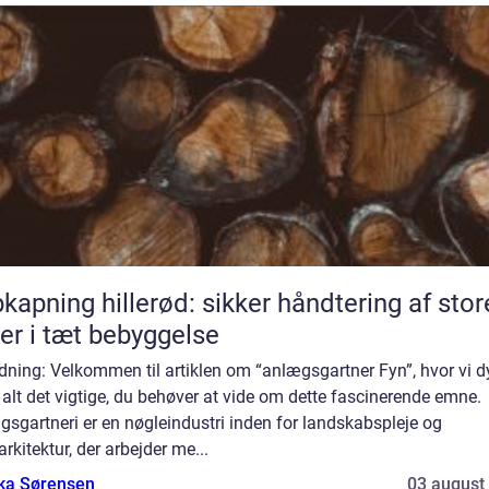
kapning hillerød: sikker håndtering af stor
er i tæt bebyggelse
dning: Velkommen til artiklen om “anlægsgartner Fyn”, hvor vi d
 alt det vigtige, du behøver at vide om dette fascinerende emne.
sgartneri er en nøgleindustri inden for landskabspleje og
rkitektur, der arbejder me...
ka Sørensen
03 august