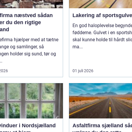
irma næstved sådan
Lakering af sportsgulv
r du den rigtige
En god haloplevelse begynde
and
fødderne. Gulvet i en sportsh
efirma hjælper med at tætne
skal kunne holde til hårdt sli
ange og samlinger, så
ma...
gen holder sig sund, tør og
..
 2026
01 juli 2026
vinduer i Nordsjælland
Asfaltfirma sjælland sådan