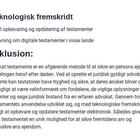
eknologisk fremskridt
al opbevaring og opdatering af testamenter
vning om digitale testamenter i visse lande
klusion:
kat testamente er en afgørende metode til at sikre en persons e
lingen heraf efter døden. Ved at oprette et juridisk gyldigt advo
te kan testatoren have tryghed og sikre, at deres ønsker bliver o
igtigt at være velinformeret om fordelene, de vigtige oplysninge
nter og søge juridisk bistand fra en erfaren advokat. Gennem hi
tamentets anvendelse udviklet sig, og med teknologiske fremskrid
gt at opbevare og opdatere testamenter elektronisk. Således giv
 testamentet en unik mulighed for at sikre fremtidens arv og
ssikre ens ejendom.