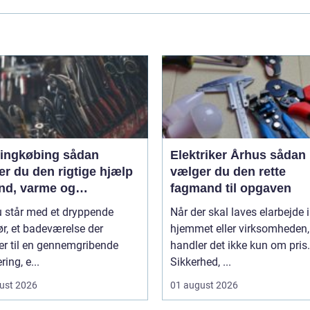
ngkøbing sådan
Elektriker Århus sådan
r du den rigtige hjælp
vælger du den rette
and, varme og
fagmand til opgaven
lation
u står med et dryppende
Når der skal laves elarbejde i
r, et badeværelse der
hjemmet eller virksomheden,
er til en gennemgribende
handler det ikke kun om pris.
ring, e...
Sikkerhed, ...
ust 2026
01 august 2026