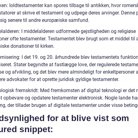
ken: Ioldtestamenter kan spores tilbage til antikken, hvor romersk
estatorer at skrive et testament og udpege deres arvinger. Denne 
 sig senere til andre europæiske samfund.
elalderen: I middelalderen udformede gejstligheden og religiøse
ioner ofte testamenter. Testamentet blev brugt som et middel til a
ske donationer til kirken.
rnisering: I det 19. og 20. århundrede blev testamentets funktio
seret. Stater begyndte at fastlægge love, der regulerede testam
se og afvikling, og det blev mere almindeligt for enkeltpersoner 
re advokater for at oprette juridisk gyldige testamenter.
ologisk fremskridt: Med fremkomsten af digital teknologi er det 
at opbevare og opdatere testamenter elektronisk. Nogle lande har
ng, der tillader brugen af digitale testamenter under visse beting
synlighed for at blive vist som
ured snippet: