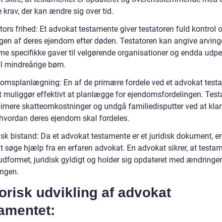
e krav, der kan ændre sig over tid.
tors frihed: Et advokat testamente giver testatoren fuld kontrol 
ngen af deres ejendom efter døden. Testatoren kan angive arvinge
e specifikke gaver til velgørende organisationer og endda udp
l mindreårige børn.
domsplanlægning: En af de primære fordele ved et advokat test
et muliggør effektivt at planlægge for ejendomsfordelingen. Test
imere skatteomkostninger og undgå familiedisputter ved at klar
 hvordan deres ejendom skal fordeles.
isk bistand: Da et advokat testamente er et juridisk dokument, er
at søge hjælp fra en erfaren advokat. En advokat sikrer, at testam
udformet, juridisk gyldigt og holder sig opdateret med ændringer
ingen.
orisk udvikling af advokat
amentet: