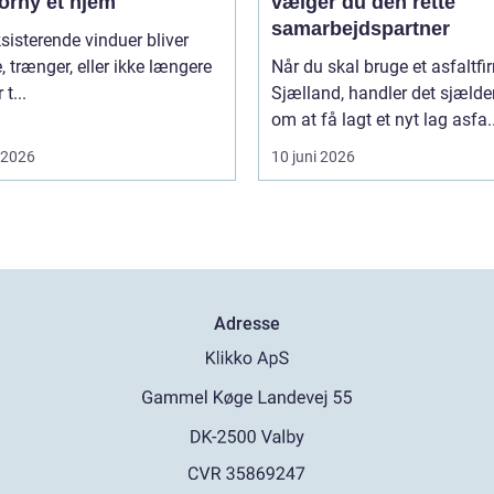
orny et hjem
vælger du den rette
samarbejdspartner
sisterende vinduer bliver
, trænger, eller ikke længere
Når du skal bruge et asfaltf
t...
Sjælland, handler det sjælde
om at få lagt et nyt lag asfa..
i 2026
10 juni 2026
Adresse