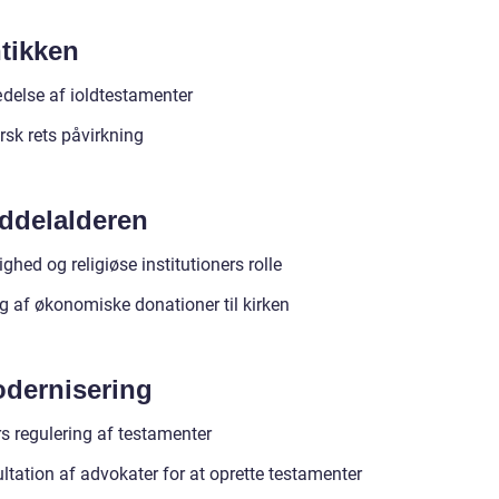
ntikken
delse af ioldtestamenter
sk rets påvirkning
iddelalderen
ighed og religiøse institutioners rolle
ng af økonomiske donationer til kirken
odernisering
rs regulering af testamenter
ltation af advokater for at oprette testamenter