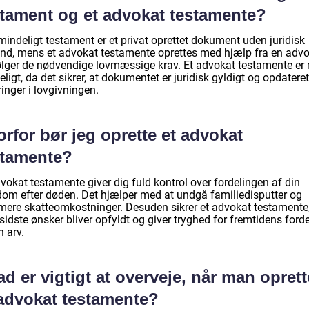
stament og et advokat testamente?
mindeligt testament er et privat oprettet dokument uden juridisk
and, mens et advokat testamente oprettes med hjælp fra en adv
ølger de nødvendige lovmæssige krav. Et advokat testamente er
eligt, da det sikrer, at dokumentet er juridisk gyldigt og opdater
inger i lovgivningen.
rfor bør jeg oprette et advokat
stamente?
vokat testamente giver dig fuld kontrol over fordelingen af din
dom efter døden. Det hjælper med at undgå familiedisputter og
mere skatteomkostninger. Desuden sikrer et advokat testamente,
sidste ønsker bliver opfyldt og giver tryghed for fremtidens ford
n arv.
d er vigtigt at overveje, når man oprett
 advokat testamente?