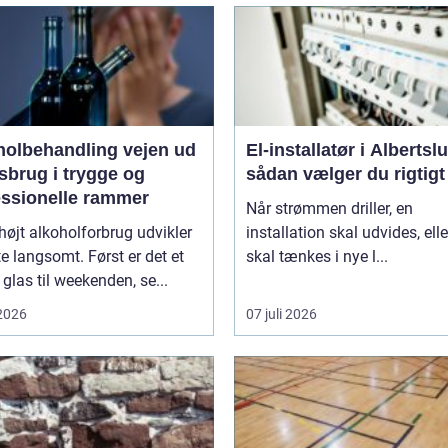
lbehandling vejen ud
El-installatør i Albertsl
sbrug i trygge og
sådan vælger du rigtigt
essionelle rammer
Når strømmen driller, en
 højt alkoholforbrug udvikler
installation skal udvides, elle
te langsomt. Først er det et
skal tænkes i nye l...
 glas til weekenden, se...
 2026
07 juli 2026