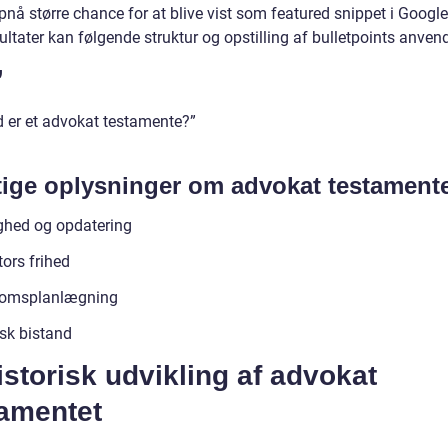
pnå større chance for at blive vist som featured snippet i Google
ltater kan følgende struktur og opstilling af bulletpoints anven
”
d er et advokat testamente?”
tige oplysninger om advokat testamente
ghed og opdatering
ors frihed
domsplanlægning
isk bistand
istorisk udvikling af advokat
tamentet