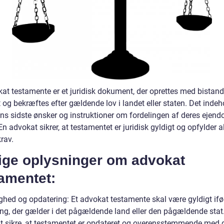
kat testamente er et juridisk dokument, der oprettes med bistand
og bekræftes efter gældende lov i landet eller staten. Det indeh
ns sidste ønsker og instruktioner om fordelingen af deres ejend
n advokat sikrer, at testamentet er juridisk gyldigt og opfylder a
rav.
tige oplysninger om advokat
amentet:
ighed og opdatering: Et advokat testamente skal være gyldigt if
ing, der gælder i det pågældende land eller den pågældende stat.
 at sikre, at testamentet er opdateret og overensstemmende med 